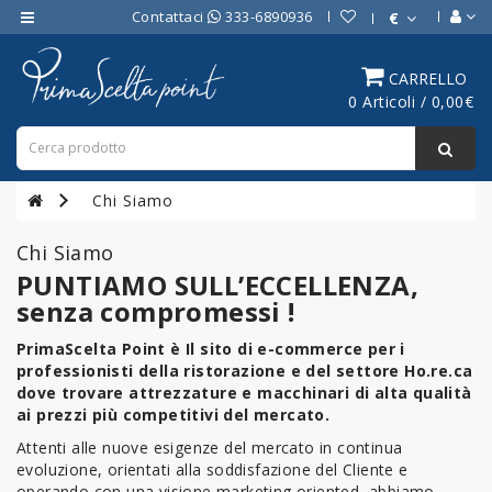
Contattaci
333-6890936
€
Category
CARRELLO
0 Articoli / 0,00€
ATTREZZATURE
BAR
ATTREZZATURE
Chi Siamo
PROFESSIONALI
DA
Chi Siamo
CUCINA
PUNTIAMO SULL’ECCELLENZA,
senza compromessi !
LINEA
COTTURA
PrimaScelta Point è Il sito di e-commerce per i
PROFESSIONALE
professionisti della ristorazione e del settore Ho.re.ca
dove trovare attrezzature e macchinari di alta qualità
FORNI
ai prezzi più competitivi del mercato.
PROFESSIONALI
Attenti alle nuove esigenze del mercato in continua
evoluzione, orientati alla soddisfazione del Cliente e
LINEA
operando con una visione marketing oriented, abbiamo