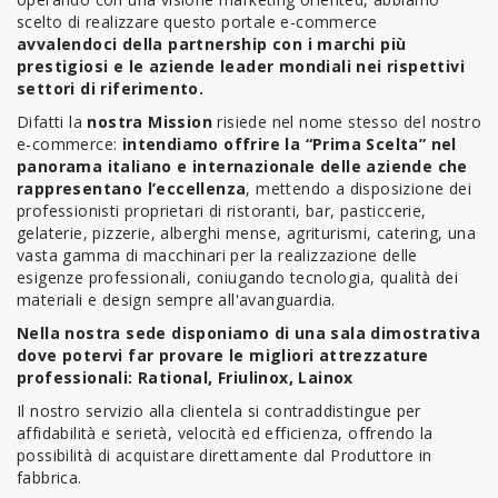
FREDDO
scelto di realizzare questo portale e-commerce
avvalendoci della partnership con i marchi più
prestigiosi e le aziende leader mondiali nei rispettivi
LINEA
settori di riferimento.
GELATERIA
Difatti la
nostra Mission
risiede nel nome stesso del nostro
e-commerce:
intendiamo offrire la “Prima Scelta” nel
LINEA
panorama italiano e internazionale delle aziende che
PASTICCERIA
rappresentano l’eccellenza
, mettendo a disposizione dei
professionisti proprietari di ristoranti, bar, pasticcerie,
LINEA
gelaterie, pizzerie, alberghi mense, agriturismi, catering, una
PIZZERIA
vasta gamma di macchinari per la realizzazione delle
esigenze professionali, coniugando tecnologia, qualità dei
materiali e design sempre all'avanguardia.
LINEA
PANIFICIO
Nella nostra sede disponiamo di una sala dimostrativa
dove potervi far provare le migliori attrezzature
professionali: Rational, Friulinox, Lainox
LINEA
MACELLERIA
Il nostro servizio alla clientela si contraddistingue per
affidabilità e serietà, velocità ed efficienza, offrendo la
possibilità di acquistare direttamente dal Produttore in
LAVAGGIO
fabbrica.
PROFESSIONALE