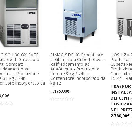
G SCH 30 OX-SAFE
SIMAG SDE 40 Produttore
HOSHIZAK
uttore di Ghiaccio a
di Ghiaccio a Cubetti Cavi -
Produttore
tti Compatti -
Raffreddamento ad
Cubetti Pi
reddamento ad
Aria/Acqua - Produzione
Produzione
/Acqua - Produzione
fino a 38 kg / 24h -
Contenitor
a 31 kg / 24h -
Contenitore incorporato da
15 kg - Ra
enitore incorporato da
kg 12
TRASPOR
1.175,00€
INSTALLA
5,00€
DEI CENTR
HOSHIZAK
NEL PREZ
2.780,00€