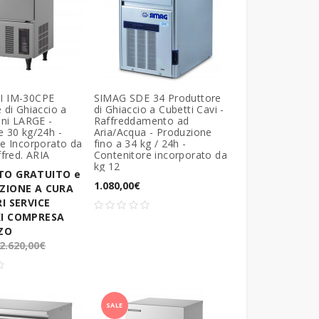
I IM-30CPE
SIMAG SDE 34 Produttore
 di Ghiaccio a
di Ghiaccio a Cubetti Cavi -
eni LARGE -
Raffreddamento ad
 30 kg/24h -
Aria/Acqua - Produzione
e Incorporato da
fino a 34 kg / 24h -
ffred. ARIA
Contenitore incorporato da
kg 12
TO GRATUITO e
1.080,00€
ZIONE A CURA
I SERVICE
I COMPRESA
ZO
2.620,00€
SALE