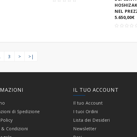
HOSHIZAK
NEL PREZ
5.650,00€
2
3
>
>|
RMAZIONI
IL TUO ACCOUNT
amo
Il tuo Account
zioni di Spedizione
I tuoi Ordini
 Policy
Lista dei Desideri
 & Condizioni
Newsletter