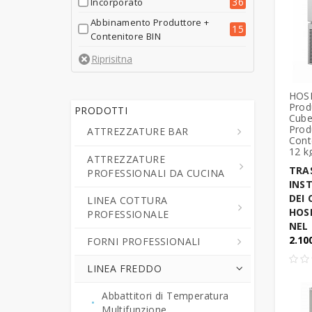
36
Incorporato
Abbinamento Produttore +
15
Contenitore BIN
HOS
Prod
PRODOTTI
Cube
Prod
ATTREZZATURE BAR
Cont
12 k
ATTREZZATURE
Centrifughe ed Estrattori a
TRA
PROFESSIONALI DA CUCINA
Freddo di Succo di Frutta e
INS
Verdure
DEI 
LINEA COTTURA
Cutter da Cucina
HOS
PROFESSIONALE
Cioccolatiere - Erogatori di
Professionali
NEL
Bevande Calde
2.10
FORNI PROFESSIONALI
Grattugie Professionali
Cucine Professionali
Crepiere Professionali
LINEA FREDDO
Pelapatate - Puliscicozze
Piani Cottura da Banco
Forni Combinati
Erogatori - Refrigeratori di
Tagliaverdura -
Cuocipasta Professionali
Forni Gastronomia
Abbattitori di Temperatura
Bevande
Tritamozzarella
Multifunzione