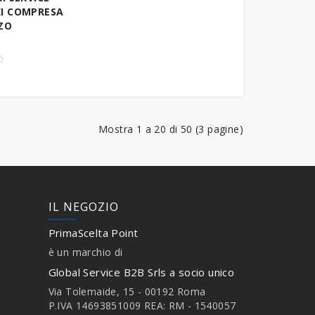
I COMPRESA
ZO
Mostra 1 a 20 di 50 (3 pagine)
IL NEGOZIO
PrimaScelta Point
è un marchio di
Global Service B2B Srls a socio unico
Via Tolemaide, 15 - 00192 Roma
P.IVA 14693851009 REA: RM - 1540057