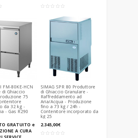
I FM-80KE-HCN
SIMAG SPR 80 Produttore
 di Ghiaccio
di Ghiaccio Granulare -
Produzione 75
Raffreddamento ad
ontenitore
Aria/Acqua - Produzione
o da 32 kg -
fino a 73 kg / 24h -
ria - Gas R290
Contenitore incorporato da
kg 25
TO GRATUITO e
2.345,00€
ZIONE A CURA
I SERVICE