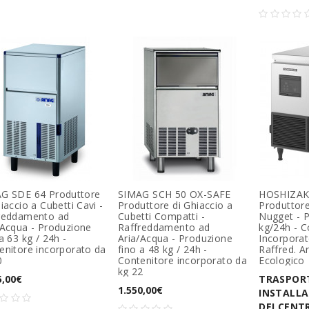
G SDE 64 Produttore
SIMAG SCH 50 OX-SAFE
HOSHIZAK
iaccio a Cubetti Cavi -
Produttore di Ghiaccio a
Produttore
reddamento ad
Cubetti Compatti -
Nugget - 
/Acqua - Produzione
Raffreddamento ad
kg/24h - C
a 63 kg / 24h -
Aria/Acqua - Produzione
Incorporat
enitore incorporato da
fino a 48 kg / 24h -
Raffred. A
0
Contenitore incorporato da
Ecologico
kg 22
5,00€
TRASPOR
1.550,00€
INSTALLA
DEI CENTR