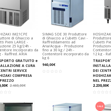
HIZAKI IM21CPE
SIMAG SDE 30 Produttore
HOSHIZAK
uttore di Ghiaccio a
di Ghiaccio a Cubetti Cavi -
Produttore
tti Pieni LARGE -
Raffreddamento ad
Cubetti Pi
uzione 25 kg/24h -
Aria/Acqua - Produzione
Produzione
enitore Incorporato da
fino a 30 kg / 24h -
Contenitor
g - Raffred. ARIA
Contenitore incorporato da
12 kg - Ra
kg 6
SPORTO GRATUITO e
TRASPOR
940,00€
TALLAZIONE A CURA
INSTALLA
CENTRI SERVICE
DEI CENTR
HIZAKI COMPRESA
HOSHIZAK
 PREZZO
NEL PREZ
0,00€
2.460,00€
2.230,00€
SALE