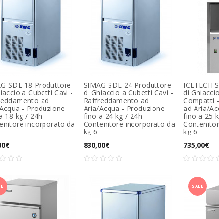
G SDE 18 Produttore
SIMAG SDE 24 Produttore
ICETECH S
iaccio a Cubetti Cavi -
di Ghiaccio a Cubetti Cavi -
di Ghiacci
reddamento ad
Raffreddamento ad
Compatti 
/Acqua - Produzione
Aria/Acqua - Produzione
ad Aria/Ac
a 18 kg / 24h -
fino a 24 kg / 24h -
fino a 25 
enitore incorporato da
Contenitore incorporato da
Contenitor
kg 6
kg 6
00€
830,00€
735,00€
LE
SALE