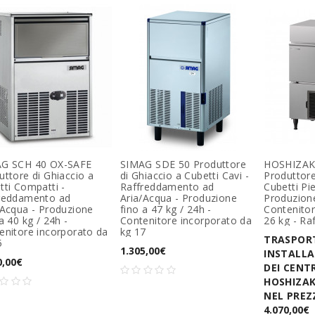
G SCH 40 OX-SAFE
SIMAG SDE 50 Produttore
HOSHIZAK
uttore di Ghiaccio a
di Ghiaccio a Cubetti Cavi -
Produttore
tti Compatti -
Raffreddamento ad
Cubetti Pi
reddamento ad
Aria/Acqua - Produzione
Produzione
/Acqua - Produzione
fino a 47 kg / 24h -
Contenitor
a 40 kg / 24h -
Contenitore incorporato da
26 kg - Ra
enitore incorporato da
kg 17
TRASPOR
5
1.305,00€
INSTALLA
0,00€
DEI CENTR
HOSHIZAK
NEL PREZ
4.070,00€