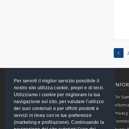
Tavoli Refrigerati
Pasticceria
1
Per servirti il miglior servizio possibile il
EXTRA
INFO
nostro sito utilizza cookie, propri e di terzi.
Utilizziamo i cookie per migliorare la tua
Contattaci
Chi Si
navigazione sul sito, per valutare l'utilizzo
Speciali
Informa
dei suoi contenuti e per offrirti prodotti e
Brand
Privacy
servizi in linea con le tue preferenze
I tuoi Ordini
Termini
(marketing e profilazione). Continuando la