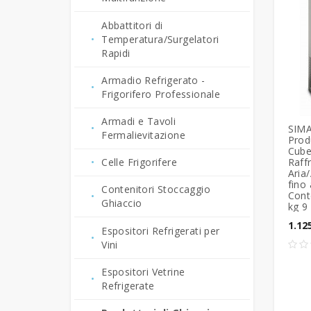
Friggitrici Professionali
Forni Pasticceria
Fornetti Pizza Elettrici e
Tritacarne Professionali
Abbattitori di
Tostiere
Fry-Top Professionali
Temperatura/Surgelatori
Forni Elettrici a Convezione
Rapidi
Bagnomaria Professionali
Bar-Gastronomia
Armadio Refrigerato -
Brasiere Professionali
Friggitrici Snack Bar
Frigorifero Professionale
Pentole di Cottura
Frullatori - Blender - Mixer
Armadi e Tavoli
SIMA
Professionali
Frappè Professionali
Fermalievitazione
Prod
Cube
Raff
Granitori - Macchine per
Celle Frigorifere
Aria
Creme Fredde
fino 
Contenitori Stoccaggio
Cont
Piastre e Fry Top in
Ghiaccio
kg 9
Vetroceramica
1.12
Espositori Refrigerati per
Produttori di Ghiaccio
Vini
Spremiagrumi
Espositori Vetrine
Refrigerate
Tritaghiaccio -