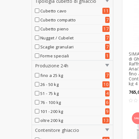
Tipologia cubetto di ghiaccio
11
Cubetto cavo
7
Cubetto compatto
17
Cubetto pieno
7
Nugget / Cubelet
7
Scaglie granulari
SIMA
1
Forme speciali
di Gh
Raff
Produzione 24h
Aria
fino 
7
fino a 25 kg
Cont
kg 4
10
26 - 50 kg
765,
4
51 - 75 kg
6
76 - 100 kg
9
101 - 200 kg
SA
13
oltre 200 kg
Contenitore ghiaccio