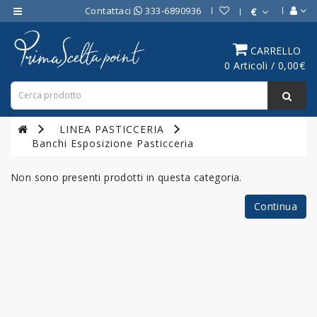
Contattaci
333-6890936
€
Category
CARRELLO
0 Articoli / 0,00€
ATTREZZATURE
BAR
ATTREZZATURE
LINEA PASTICCERIA
PROFESSIONALI
Banchi Esposizione Pasticceria
DA
CUCINA
Non sono presenti prodotti in questa categoria.
LINEA
Continua
COTTURA
PROFESSIONALE
FORNI
PROFESSIONALI
LINEA