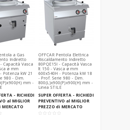
ntola a Gas
OFFCAR Pentola Elettrica
nto Indiretto
Riscaldamento Indiretto
- Capacità Vasca
80PQE15I - Capacità Vasca
asca ø mm
lt 150 - Vasca ø mm
- Potenza kW 21
600x540H - Potenza kW 18
ie 980 - Dim.
- Prof. Serie 980 - Dim.
0(P)x900(H) mm -
800(L)x900(P)x900(H) mm -
LE
Linea STILE
ERTA - RICHIEDI
SUPER OFFERTA - RICHIEDI
VO al MIGLIOR
PREVENTIVO al MIGLIOR
i MERCATO
PREZZO di MERCATO