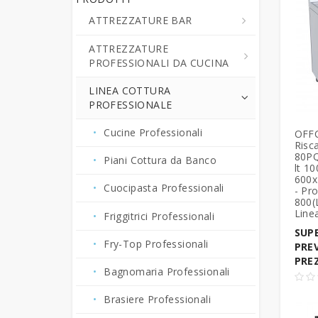
ATTREZZATURE BAR
ATTREZZATURE
Centrifughe ed Estrattori a
PROFESSIONALI DA CUCINA
Freddo di Succo di Frutta e
Verdure
LINEA COTTURA
Cutter da Cucina
PROFESSIONALE
Cioccolatiere - Erogatori di
Professionali
Bevande Calde
Grattugie Professionali
Cucine Professionali
OFFC
Risc
Crepiere Professionali
80PQ
Pelapatate - Puliscicozze
Piani Cottura da Banco
lt 1
Erogatori - Refrigeratori di
600x
Tagliaverdura -
Cuocipasta Professionali
Bevande
- Pro
800(
Tritamozzarella
Line
Friggitrici Professionali
Fornetti Pizza Elettrici e
Tritacarne Professionali
Tostiere
SUPE
Fry-Top Professionali
PRE
Forni Elettrici a Convezione
PRE
Bagnomaria Professionali
Bar-Gastronomia
Brasiere Professionali
Friggitrici Snack Bar