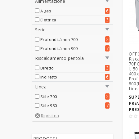
Alimentazione
6
A gas
3
Elettrica
Serie
2
Profondità mm 700
7
Profondità mm 900
OFFC
Riscaldamento pentola
Risc
70PQ
3
Diretto
lt 5
400x
6
Indiretto
Prof.
800(
Linea
Line
2
Stile 700
SUPE
PRE
7
Stile 980
PRE
PRODOTTI