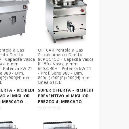
ntola a Gas
OFFCAR Pentola a Gas
ento Diretto
Riscaldamento Diretto
- Capacità Vasca
80PQG15D - Capacità Vasca
asca ø mm
lt 150 - Vasca ø mm
- Potenza kW 21
600x540H - Potenza kW 21
ie 980 - Dim.
- Prof. Serie 980 - Dim.
0(P)x900(H) mm -
800(L)x900(P)x900(H) mm -
LE
Linea STILE
ERTA - RICHIEDI
SUPER OFFERTA - RICHIEDI
VO al MIGLIOR
PREVENTIVO al MIGLIOR
i MERCATO
PREZZO di MERCATO