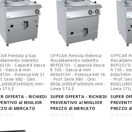
AR Pentola a Gas
OFFCAR Pentola Elettrica
OFFCAR Pe
aldamento Indiretto
Riscaldamento Indiretto
Riscaldame
G10I - Capacità Vasca
80PQE10I - Capacità Vasca
80PQG15I 
00 - Vasca ø mm
lt 100 - Vasca ø mm
lt 150 - V
415H - Potenza kW 21
600x415H - Potenza kW 16
600x540H 
f. Serie 980 - Dim.
- Prof. Serie 980 - Dim.
- Prof. Ser
L)x900(P)x900(H) mm -
800(L)x900(P)x900(H) mm -
800(L)x90
a STILE
Linea STILE
Linea STI
R OFFERTA - RICHIEDI
SUPER OFFERTA - RICHIEDI
SUPER OFF
VENTIVO al MIGLIOR
PREVENTIVO al MIGLIOR
PREVENTI
ZZO di MERCATO
PREZZO di MERCATO
PREZZO d