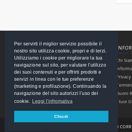
Mantecatori
Cuocicrema
Ghiaccio
Formatrici per Pane
Insaccatrici Carne
Lavatazzine - Lavabicchieri
Montapanna
Espositori Refrigerati
Espositori Refrigerati per
Impastatrici
Pressa Hamburger
Tavoli Ingresso - Uscita
Pasticceria
Vini
Pastorizzatori
Lavastoviglie
Laminatoi
Tritacarne Professionale
Fontane di Cioccolato
Espositori Vetrine
Vetrine Refrigerate Gelateria
Refrigerate
Per servirti il miglior servizio possibile il
Spezzatrici
Vetrine Frollatura Carne -
Formatrice Croissant -
EXTRA
INFO
Dry Aging
nostro sito utilizza cookie, propri e di terzi.
Tavolo Taglia Sfoglia
Produttori di Ghiaccio
Utilizziamo i cookie per migliorare la tua
Contattaci
Chi Si
ACCESSORI
Forni Pasticceria
Tavoli Refrigerati
navigazione sul sito, per valutare l'utilizzo
Speciali
Informa
dei suoi contenuti e per offrirti prodotti e
Friggitrici Pasticceria
Brand
Privacy
servizi in linea con le tue preferenze
I tuoi Ordini
Termini
Impastatrici a Bracci
(marketing e profilazione). Continuando la
Tuffanti
Mappa del Sito
Buoni 
navigazione del sito autorizzi l'uso dei
I tuoi O
cookie.
Leggi l'infromativa
Mescolatrici Planetarie
Mescolatrici Planetarie -
Chiudi
Accessori
I NOSTRI CORR