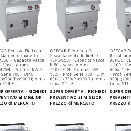
AR Pentola Elettrica
OFFCAR Pentola a Gas
OFFCAR Pe
aldamento Indiretto
Riscaldamento Indiretto
Riscaldam
E50I - Capacità Vasca
70PQG50I - Capacità Vasca
80PQG10D 
0 - Vasca ø mm
lt 50 - Vasca ø mm
lt 100 - V
470H - Potenza kW 9 -
400x470H - Potenza kW
600x415H 
 Serie 700 - Dim.
15,5 - Prof. Serie 700 - Dim.
- Prof. Ser
L)x730(P)x900(H) mm -
800(L)x730(P)x900(H) mm -
800(L)x90
a STILE
Linea STILE
Linea STI
R OFFERTA - RICHIEDI
SUPER OFFERTA - RICHIEDI
SUPER OFF
VENTIVO al MIGLIOR
PREVENTIVO al MIGLIOR
PREVENTI
ZZO di MERCATO
PREZZO di MERCATO
PREZZO d