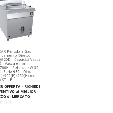
AR Pentola a Gas
aldamento Diretto
G20D - Capacità Vasca
00 - Vasca ø mm
700H - Potenza kW 32
f. Serie 980 - Dim.
L)x900(P)x950(H) mm -
a STILE
R OFFERTA - RICHIEDI
VENTIVO al MIGLIOR
ZZO di MERCATO