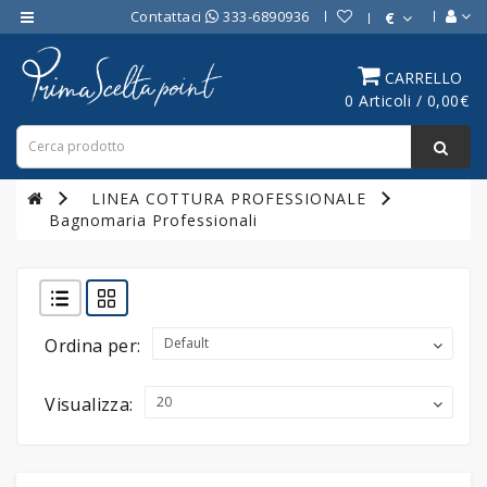
Contattaci
333-6890936
€
Category
CARRELLO
0 Articoli / 0,00€
ATTREZZATURE
BAR
ATTREZZATURE
LINEA COTTURA PROFESSIONALE
PROFESSIONALI
Bagnomaria Professionali
DA
CUCINA
LINEA
COTTURA
Ordina per:
PROFESSIONALE
FORNI
Visualizza:
PROFESSIONALI
LINEA