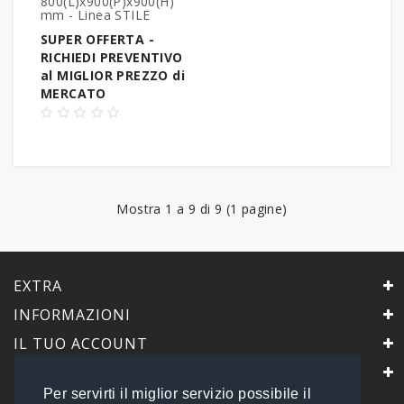
800(L)x900(P)x900(H)
mm - Linea STILE
SUPER OFFERTA -
RICHIEDI PREVENTIVO
al MIGLIOR PREZZO di
MERCATO
Mostra 1 a 9 di 9 (1 pagine)
EXTRA
INFORMAZIONI
IL TUO ACCOUNT
IL NEGOZIO
Per servirti il miglior servizio possibile il
PrimaScelta Point