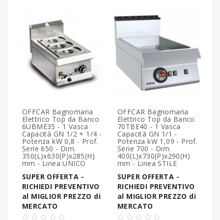
FREDDO
LINEA
GELATERIA
LINEA
PASTICCERIA
LINEA
PIZZERIA
OFFCAR Bagnomaria
OFFCAR Bagnomaria
Elettrico Top da Banco
Elettrico Top da Banco
6UBME35 - 1 Vasca
70TBE40 - 1 Vasca
Capacità GN 1/2 + 1/4 -
Capacità GN 1/1 -
LINEA
Potenza kW 0,8 - Prof.
Potenza kW 1,09 - Prof.
PANIFICIO
Serie 650 - Dim.
Serie 700 - Dim.
350(L)x630(P)x285(H)
400(L)x730(P)x290(H)
mm - Linea UNICO
mm - Linea STILE
LINEA
SUPER OFFERTA -
SUPER OFFERTA -
MACELLERIA
RICHIEDI PREVENTIVO
RICHIEDI PREVENTIVO
al MIGLIOR PREZZO di
al MIGLIOR PREZZO di
LAVAGGIO
MERCATO
MERCATO
PROFESSIONALE