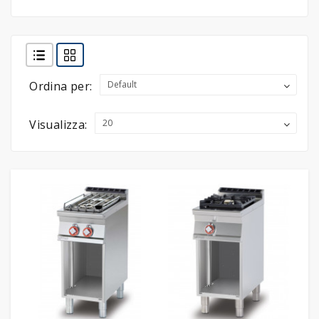
FREDDO
LINEA
GELATERIA
Ordina per:
LINEA
PASTICCERIA
Visualizza:
LINEA
PIZZERIA
LINEA
PANIFICIO
LINEA
MACELLERIA
LAVAGGIO
PROFESSIONALE