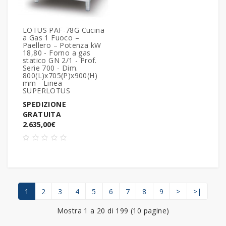
LOTUS PAF-78G Cucina
a Gas 1 Fuoco –
Paellero – Potenza kW
18,80 - Forno a gas
statico GN 2/1 - Prof.
Serie 700 - Dim.
800(L)x705(P)x900(H)
mm - Linea
SUPERLOTUS
SPEDIZIONE
GRATUITA
2.635,00€
1
2
3
4
5
6
7
8
9
>
>|
Mostra 1 a 20 di 199 (10 pagine)