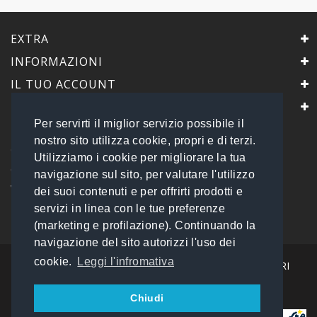
EXTRA
INFORMAZIONI
IL TUO ACCOUNT
IL NEGOZIO
Per servirti il miglior servizio possibile il
PrimaScelta Point
nostro sito utilizza cookie, propri e di terzi.
è un marchio di
Utilizziamo i cookie per migliorare la tua
Global Service B2B Srls a socio unico
navigazione sul sito, per valutare l'utilizzo
Via Tolemaide, 15 - 00192 Roma
dei suoi contenuti e per offrirti prodotti e
P.IVA 14693851009 REA: RM - 1540057
servizi in linea con le tue preferenze
Tel: 06 45548245
info@primasceltapoint.it
(marketing e profilazione). Continuando la
navigazione del sito autorizzi l'uso dei
cookie.
Leggi l'infromativa
I NOSTRI CORRIERI
Chiudi