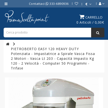
Contattaci
333-6890936
€
Category
CARRELLO
0 Articoli / 0,00€
ATTREZZATURE
BAR
ATTREZZATURE
PROFESSIONALI
PIETROBERTO EASY 120 HEAVY DUTY
DA
Potenziata - Impastatrice a Spirale Vasca Fissa
CUCINA
2 Motori - Vasca Lt 203 - Capacità Impasto Kg
120 - 2 Velocità - Computer 50 Programmi -
LINEA
Trifase
COTTURA
PROFESSIONALE
FORNI
PROFESSIONALI
LINEA