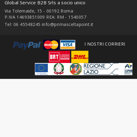
Global Service B2B Srls a socio unico
Via Tolemaide, 15 - 00192 Roma
P.IVA 14693851009 REA: RM - 1540057
Tel: 06 45548245
info@primasceltapoint.it
I NOSTRI CORRIERI