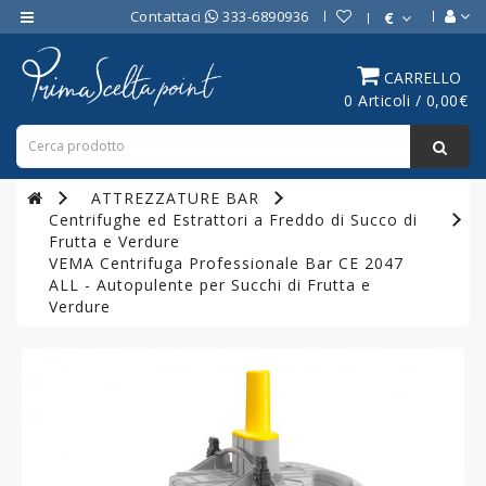
Contattaci
333-6890936
€
Category
CARRELLO
0 Articoli / 0,00€
ATTREZZATURE
BAR
ATTREZZATURE
ATTREZZATURE BAR
PROFESSIONALI
Centrifughe ed Estrattori a Freddo di Succo di
DA
Frutta e Verdure
CUCINA
VEMA Centrifuga Professionale Bar CE 2047
ALL - Autopulente per Succhi di Frutta e
LINEA
Verdure
COTTURA
PROFESSIONALE
FORNI
PROFESSIONALI
LINEA