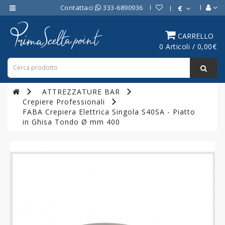
Contattaci
333-6890936
€
Category
CARRELLO
0 Articoli / 0,00€
ATTREZZATURE
BAR
ATTREZZATURE
ATTREZZATURE BAR
PROFESSIONALI
Crepiere Professionali
DA
FABA Crepiera Elettrica Singola S40SA - Piatto
CUCINA
in Ghisa Tondo Ø mm 400
LINEA
COTTURA
PROFESSIONALE
FORNI
PROFESSIONALI
LINEA