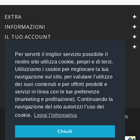
EXTRA
INFORMAZIONI
IL TUO ACCOUNT
IL NEGOZIO
Per servirti il miglior servizio possibile il
PrimaScelta Point
nostro sito utilizza cookie, propri e di terzi.
è un marchio di
Utilizziamo i cookie per migliorare la tua
Global Service B2B Srls a socio unico
navigazione sul sito, per valutare l'utilizzo
Via Tolemaide, 15 - 00192 Roma
dei suoi contenuti e per offrirti prodotti e
P.IVA 14693851009 REA: RM - 1540057
servizi in linea con le tue preferenze
Tel: 06 45548245
info@primasceltapoint.it
(marketing e profilazione). Continuando la
navigazione del sito autorizzi l'uso dei
cookie.
Leggi l'infromativa
I NOSTRI CORRIERI
Chiudi