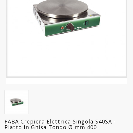
FREDDO
LINEA
GELATERIA
LINEA
PASTICCERIA
LINEA
PIZZERIA
LINEA
PANIFICIO
LINEA
MACELLERIA
FABA Crepiera Elettrica Singola S40SA -
LAVAGGIO
Piatto in Ghisa Tondo Ø mm 400
PROFESSIONALE