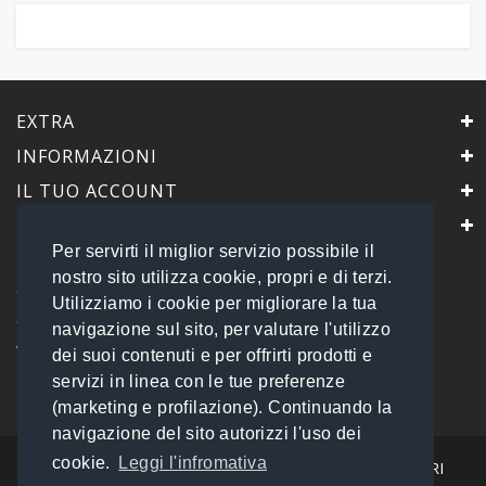
EXTRA
INFORMAZIONI
IL TUO ACCOUNT
IL NEGOZIO
Per servirti il miglior servizio possibile il
PrimaScelta Point
nostro sito utilizza cookie, propri e di terzi.
è un marchio di
Utilizziamo i cookie per migliorare la tua
Global Service B2B Srls a socio unico
navigazione sul sito, per valutare l'utilizzo
Via Tolemaide, 15 - 00192 Roma
dei suoi contenuti e per offrirti prodotti e
P.IVA 14693851009 REA: RM - 1540057
servizi in linea con le tue preferenze
Tel: 06 45548245
info@primasceltapoint.it
(marketing e profilazione). Continuando la
navigazione del sito autorizzi l'uso dei
cookie.
Leggi l'infromativa
I NOSTRI CORRIERI