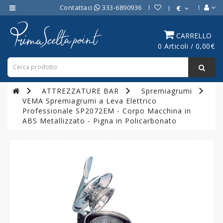
Contattaci
333-6890936
€
Category
CARRELLO
0 Articoli / 0,00€
ATTREZZATURE
BAR
ATTREZZATURE
ATTREZZATURE BAR
Spremiagrumi
PROFESSIONALI
VEMA Spremiagrumi a Leva Elettrico
DA
Professionale SP2072EM - Corpo Macchina in
CUCINA
ABS Metallizzato - Pigna in Policarbonato
LINEA
COTTURA
PROFESSIONALE
FORNI
PROFESSIONALI
LINEA