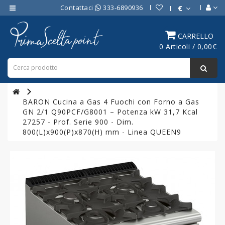
Contattaci
333-6890936
€
Category
CARRELLO
0 Articoli / 0,00€
ATTREZZATURE
BAR
ATTREZZATURE
PROFESSIONALI
BARON Cucina a Gas 4 Fuochi con Forno a Gas
DA
GN 2/1 Q90PCF/G8001 – Potenza kW 31,7 Kcal
CUCINA
27257 - Prof. Serie 900 - Dim.
800(L)x900(P)x870(H) mm - Linea QUEEN9
LINEA
COTTURA
PROFESSIONALE
FORNI
PROFESSIONALI
LINEA