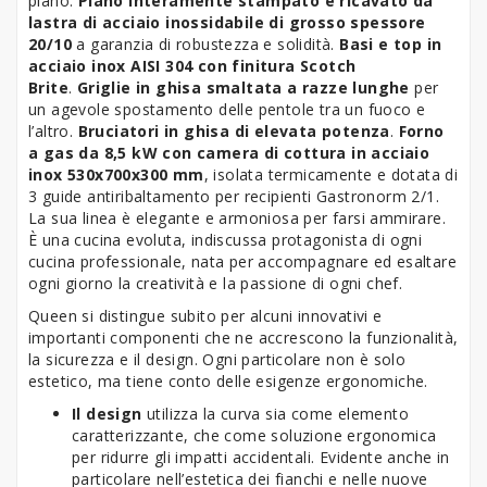
piano.
Piano interamente stampato e ricavato da
lastra di acciaio inossidabile di grosso spessore
20/10
a garanzia di robustezza e solidità.
Basi e top in
acciaio inox AISI 304 con finitura Scotch
Brite
.
Griglie in ghisa smaltata a razze lunghe
per
un agevole spostamento delle pentole tra un fuoco e
l’altro.
Bruciatori in ghisa di elevata potenza
.
Forno
a gas da 8,5 kW con camera di cottura in acciaio
inox 530x700x300 mm
, isolata termicamente e dotata di
3 guide antiribaltamento per recipienti Gastronorm 2/1.
La sua linea è elegante e armoniosa per farsi ammirare.
È una cucina evoluta, indiscussa protagonista di ogni
cucina professionale, nata per accompagnare ed esaltare
ogni giorno la creatività e la passione di ogni chef.
Queen si distingue subito per alcuni innovativi e
importanti componenti che ne accrescono la funzionalità,
la sicurezza e il design. Ogni particolare non è solo
estetico, ma tiene conto delle esigenze ergonomiche.
Il design
utilizza la curva sia come elemento
caratterizzante, che come soluzione ergonomica
per ridurre gli impatti accidentali. Evidente anche in
particolare nell’estetica dei fianchi e nelle nuove