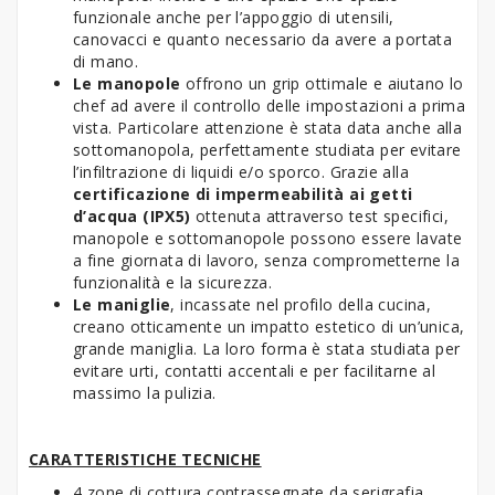
funzionale anche per l’appoggio di utensili,
canovacci e quanto necessario da avere a portata
di mano.
Le manopole
offrono un grip ottimale e aiutano lo
chef ad avere il controllo delle impostazioni a prima
vista. Particolare attenzione è stata data anche alla
sottomanopola, perfettamente studiata per evitare
l’infiltrazione di liquidi e/o sporco. Grazie alla
certificazione di impermeabilità ai getti
d’acqua (IPX5)
ottenuta attraverso test specifici,
manopole e sottomanopole possono essere lavate
a fine giornata di lavoro, senza comprometterne la
funzionalità e la sicurezza.
Le maniglie
, incassate nel profilo della cucina,
creano otticamente un impatto estetico di un’unica,
grande maniglia. La loro forma è stata studiata per
evitare urti, contatti accentali e per facilitarne al
massimo la pulizia.
CARATTERISTICHE TECNICHE
4 zone di cottura contrassegnate da serigrafia