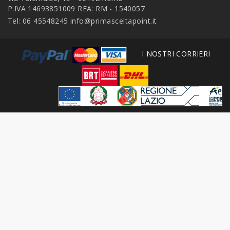
P.IVA 14693851009 REA: RM - 1540057
Tel: 06 45548245
info@primasceltapoint.it
I NOSTRI CORRIERI