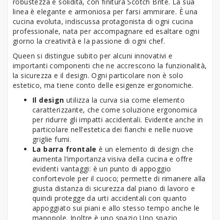
robustezza e solidità,
con finitura Scotch Brite. La sua
linea è elegante e armoniosa per farsi ammirare. È una
cucina evoluta, indiscussa protagonista di ogni cucina
professionale, nata per accompagnare ed esaltare ogni
giorno la creatività e la passione di ogni chef.
Queen si distingue subito per alcuni innovativi e
importanti componenti che ne accrescono la funzionalità,
la sicurezza e il design. Ogni particolare non è solo
estetico, ma tiene conto delle esigenze ergonomiche.
Il design
utilizza la curva sia come elemento
caratterizzante, che come soluzione ergonomica
per ridurre gli impatti accidentali. Evidente anche in
particolare nell’estetica dei fianchi e nelle nuove
griglie fumi.
La barra frontale
è un elemento di design che
aumenta l’importanza visiva della cucina e offre
evidenti vantaggi: è un punto di appoggio
confortevole per il cuoco; permette di rimanere alla
giusta distanza di sicurezza dal piano di lavoro e
quindi protegge da urti accidentali con quanto
appoggiato sui piani e allo stesso tempo anche le
manopole. Inoltre è uno spazio Uno spazio