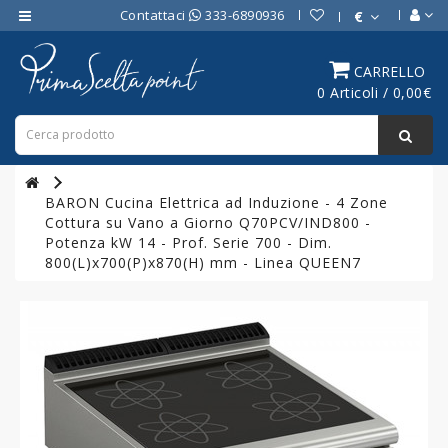
Contattaci
333-6890936
€
Category
CARRELLO
0 Articoli / 0,00€
ATTREZZATURE
BAR
ATTREZZATURE
PROFESSIONALI
BARON Cucina Elettrica ad Induzione - 4 Zone
DA
Cottura su Vano a Giorno Q70PCV/IND800 -
CUCINA
Potenza kW 14 - Prof. Serie 700 - Dim.
800(L)x700(P)x870(H) mm - Linea QUEEN7
LINEA
COTTURA
PROFESSIONALE
FORNI
PROFESSIONALI
LINEA