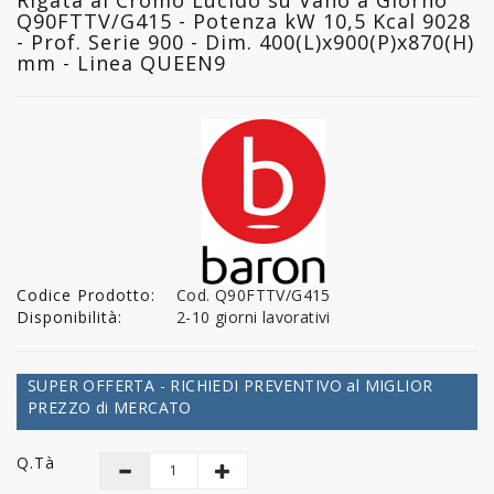
Q90FTTV/G415 - Potenza kW 10,5 Kcal 9028
- Prof. Serie 900 - Dim. 400(L)x900(P)x870(H)
mm - Linea QUEEN9
Codice Prodotto:
Cod. Q90FTTV/G415
Disponibilità:
2-10 giorni lavorativi
SUPER OFFERTA - RICHIEDI PREVENTIVO al MIGLIOR
PREZZO di MERCATO
Q.tà