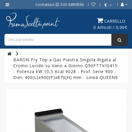
Contattaci
333-6890936
€
Category
CARRELLO
0 Articoli / 0,00€
ATTREZZATURE
BAR
ATTREZZATURE
PROFESSIONALI
BARON Fry Top a Gas Piastra Singola Rigata al
DA
Cromo Lucido su Vano a Giorno Q90FTTV/G415
CUCINA
- Potenza kW 10,5 Kcal 9028 - Prof. Serie 900 -
Dim. 400(L)x900(P)x870(H) mm - Linea QUEEN9
LINEA
COTTURA
PROFESSIONALE
FORNI
PROFESSIONALI
LINEA