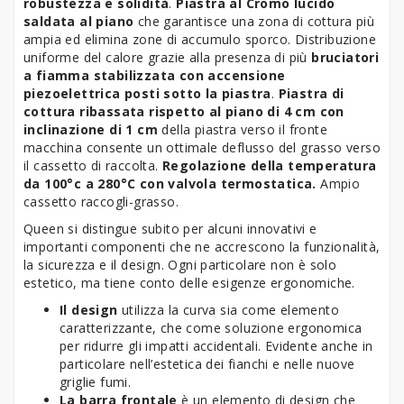
robustezza e solidità
.
Piastra al Cromo lucido
saldata al piano
che garantisce una zona di cottura più
ampia ed elimina zone di accumulo sporco. Distribuzione
uniforme del calore grazie alla presenza di più
bruciatori
a fiamma stabilizzata con accensione
piezoelettrica posti sotto la piastra
.
Piastra di
cottura ribassata rispetto al piano di 4 cm con
inclinazione di 1 cm
della piastra verso il fronte
macchina consente un ottimale deflusso del grasso verso
il cassetto di raccolta.
Regolazione della temperatura
da 100°c a 280°C con valvola termostatica.
Ampio
cassetto raccogli-grasso.
Queen si distingue subito per alcuni innovativi e
importanti componenti che ne accrescono la funzionalità,
la sicurezza e il design. Ogni particolare non è solo
estetico, ma tiene conto delle esigenze ergonomiche.
Il design
utilizza la curva sia come elemento
caratterizzante, che come soluzione ergonomica
per ridurre gli impatti accidentali. Evidente anche in
particolare nell’estetica dei fianchi e nelle nuove
griglie fumi.
La barra frontale
è un elemento di design che