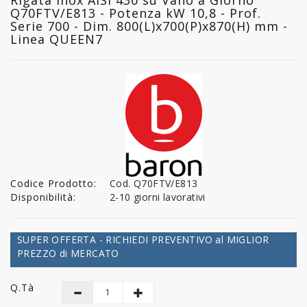
Q70FTV/E813 - Potenza kW 10,8 - Prof.
Serie 700 - Dim. 800(L)x700(P)x870(H) mm -
Linea QUEEN7
Codice Prodotto:
Cod. Q70FTV/E813
Disponibilità:
2-10 giorni lavorativi
SUPER OFFERTA - RICHIEDI PREVENTIVO al MIGLIOR
PREZZO di MERCATO
Q.tà