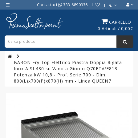
Contattaci
333-6890936
€
Category
CARRELLO
0 Articoli / 0,00€
ATTREZZATURE
BAR
ATTREZZATURE
PROFESSIONALI
BARON Fry Top Elettrico Piastra Doppia Rigata
DA
Inox AISI 430 su Vano a Giorno Q70FTV/E813 -
CUCINA
Potenza kW 10,8 - Prof. Serie 700 - Dim.
800(L)x700(P)x870(H) mm - Linea QUEEN7
LINEA
COTTURA
PROFESSIONALE
FORNI
PROFESSIONALI
LINEA