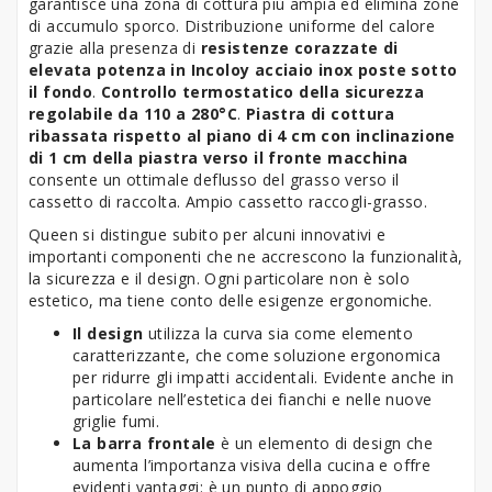
garantisce una zona di cottura più ampia ed elimina zone
di accumulo sporco. Distribuzione uniforme del calore
grazie alla presenza di
resistenze corazzate di
elevata potenza in Incoloy acciaio inox poste sotto
il fondo
.
Controllo termostatico della sicurezza
regolabile da 110 a 280°C
.
Piastra di cottura
ribassata rispetto al piano di 4 cm con inclinazione
di 1 cm della piastra verso il fronte macchina
consente un ottimale deflusso del grasso verso il
cassetto di raccolta. Ampio cassetto raccogli-grasso.
Queen si distingue subito per alcuni innovativi e
importanti componenti che ne accrescono la funzionalità,
la sicurezza e il design. Ogni particolare non è solo
estetico, ma tiene conto delle esigenze ergonomiche.
Il design
utilizza la curva sia come elemento
caratterizzante, che come soluzione ergonomica
per ridurre gli impatti accidentali. Evidente anche in
particolare nell’estetica dei fianchi e nelle nuove
griglie fumi.
La barra frontale
è un elemento di design che
aumenta l’importanza visiva della cucina e offre
evidenti vantaggi: è un punto di appoggio