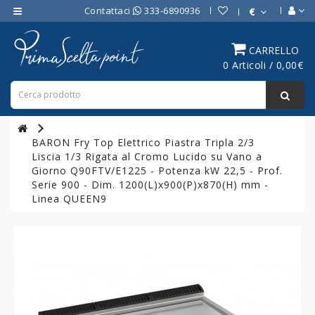
Contattaci
333-6890936
€
Category
CARRELLO
0 Articoli / 0,00€
ATTREZZATURE
BAR
ATTREZZATURE
PROFESSIONALI
BARON Fry Top Elettrico Piastra Tripla 2/3
DA
Liscia 1/3 Rigata al Cromo Lucido su Vano a
CUCINA
Giorno Q90FTV/E1225 - Potenza kW 22,5 - Prof.
Serie 900 - Dim. 1200(L)x900(P)x870(H) mm -
LINEA
Linea QUEEN9
COTTURA
PROFESSIONALE
FORNI
PROFESSIONALI
LINEA