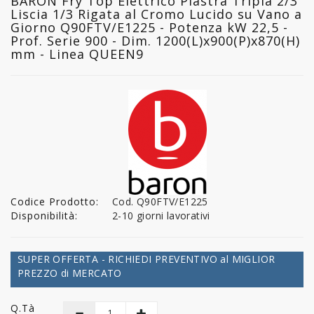
BARON Fry Top Elettrico Piastra Tripla 2/3
Liscia 1/3 Rigata al Cromo Lucido su Vano a
Giorno Q90FTV/E1225 - Potenza kW 22,5 -
Prof. Serie 900 - Dim. 1200(L)x900(P)x870(H)
mm - Linea QUEEN9
Codice Prodotto:
Cod. Q90FTV/E1225
Disponibilità:
2-10 giorni lavorativi
SUPER OFFERTA - RICHIEDI PREVENTIVO al MIGLIOR
PREZZO di MERCATO
Q.tà