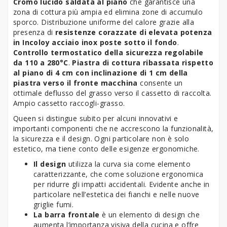
Cromo lucido saldata al piano
che garantisce una
zona di cottura più ampia ed elimina zone di accumulo
sporco. Distribuzione uniforme del calore grazie alla
presenza di
resistenze corazzate di elevata potenza
in Incoloy acciaio inox poste sotto il fondo
.
Controllo termostatico della sicurezza regolabile
da 110 a 280°C
.
Piastra di cottura ribassata rispetto
al piano di 4 cm con inclinazione di 1 cm della
piastra verso il fronte macchina
consente un
ottimale deflusso del grasso verso il cassetto di raccolta.
Ampio cassetto raccogli-grasso.
Queen si distingue subito per alcuni innovativi e
importanti componenti che ne accrescono la funzionalità,
la sicurezza e il design. Ogni particolare non è solo
estetico, ma tiene conto delle esigenze ergonomiche.
Il design
utilizza la curva sia come elemento
caratterizzante, che come soluzione ergonomica
per ridurre gli impatti accidentali. Evidente anche in
particolare nell’estetica dei fianchi e nelle nuove
griglie fumi.
La barra frontale
è un elemento di design che
aumenta l’importanza visiva della cucina e offre