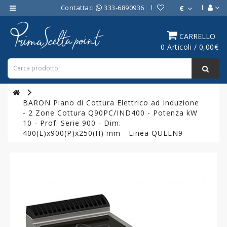
Contattaci
333-6890936
€
Category
CARRELLO
0 Articoli / 0,00€
ATTREZZATURE
BAR
ATTREZZATURE
PROFESSIONALI
BARON Piano di Cottura Elettrico ad Induzione
DA
- 2 Zone Cottura Q90PC/IND400 - Potenza kW
CUCINA
10 - Prof. Serie 900 - Dim.
400(L)x900(P)x250(H) mm - Linea QUEEN9
LINEA
COTTURA
PROFESSIONALE
FORNI
PROFESSIONALI
LINEA