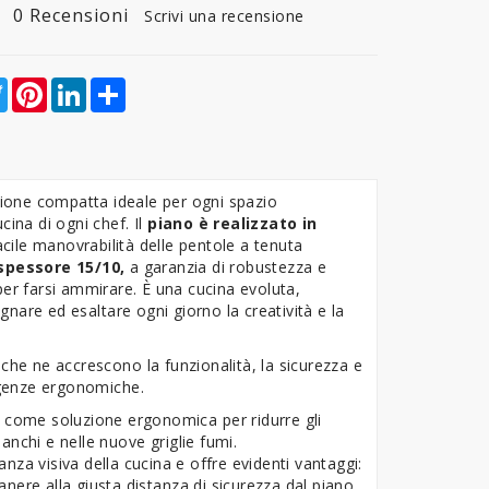
0 Recensioni
Scrivi una recensione
ebook
Twitter
Pinterest
LinkedIn
Share
zione compatta ideale per ogni spazio
cina di ogni chef. Il
piano è
realizzato in
acile manovrabilità delle pentole a tenuta
 spessore 15/10,
a garanzia di robustezza e
per farsi ammirare. È una cucina evoluta,
nare ed esaltare ogni giorno la creatività e la
che ne accrescono la funzionalità, la sicurezza e
sigenze ergonomiche.
e come soluzione ergonomica per ridurre gli
ianchi e nelle nuove griglie fumi.
za visiva della cucina e offre evidenti vantaggi:
nere alla giusta distanza di sicurezza dal piano