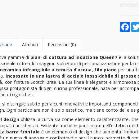
Fac
izione
Attributi
Recensioni (0)
ova gamma di
piani di cottura ad induzione Queen7
è la solu
sionale offrendo maggiori soluzioni di personalizzazione per la cu
ceramica infrangibile a tenuta d’acqua, filo piano
per una f
a,
incassato in una lastra di acciaio inossidabile di grosso
à,
con finitura Scotch Brite. La sua linea è elegante e armoniosa 
ussa protagonista di ogni cucina professionale, nata per accompag
ne di ogni chef.
si distingue subito per alcuni innovativi e importanti componenti 
ign. Ogni particolare non è solo estetico, ma tiene conto delle e
Il design
utilizza la curva sia come elemento caratterizzante, ch
impatti accidentali. Evidente anche in particolare nell’estetica dei f
La barra frontale
è un elemento di design che aumenta l’importan
è un punto di appoggio confortevole per il cuoco; permette di rima