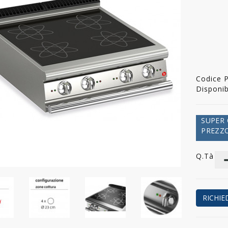
Codice 
Disponibi
SUPER 
PREZZO
Q.tà
RICHIE