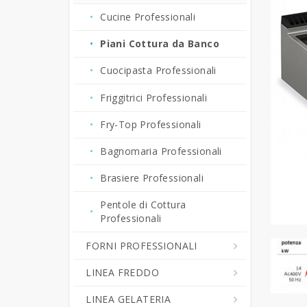
Bevande Calde
Grattugie Professionali
Cucine Professionali
Crepiere Professionali
Pelapatate - Puliscicozze
Piani Cottura da Banco
Erogatori - Refrigeratori di
Tagliaverdura -
Cuocipasta Professionali
Bevande
Tritamozzarella
Friggitrici Professionali
Fornetti Pizza Elettrici e
Tritacarne Professionali
Tostiere
Fry-Top Professionali
Forni Elettrici a Convezione
Bagnomaria Professionali
Bar-Gastronomia
Brasiere Professionali
Friggitrici Snack Bar
Pentole di Cottura
Frullatori - Blender - Mixer
Professionali
Frappè Professionali
FORNI PROFESSIONALI
Granitori - Macchine per
Creme Fredde
LINEA FREDDO
Forni Combinati
Piastre e Fry Top in
LINEA GELATERIA
Forni Gastronomia
Abbattitori di Temperatura
Vetroceramica