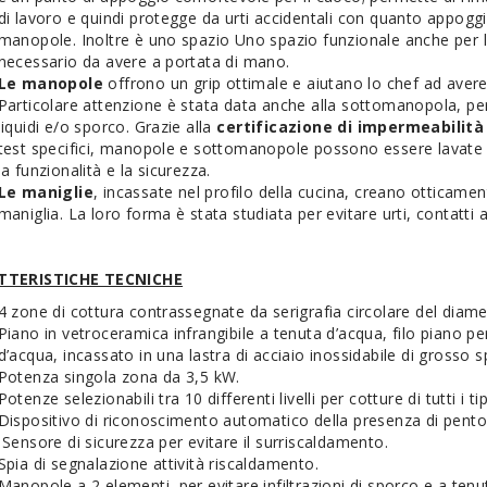
di lavoro e quindi protegge da urti accidentali con quanto appoggi
manopole. Inoltre è uno spazio Uno spazio funzionale anche per l
necessario da avere a portata di mano.
Le manopole
offrono un grip ottimale e aiutano lo chef ad avere 
Particolare attenzione è stata data anche alla sottomanopola, perf
liquidi e/o sporco. Grazie alla
certificazione di impermeabilità 
test specifici, manopole e sottomanopole possono essere lavate 
la funzionalità e la sicurezza.
Le maniglie
, incassate nel profilo della cucina, creano otticame
maniglia. La loro forma è stata studiata per evitare urti, contatti a
TTERISTICHE TECNICHE
4 zone di cottura contrassegnate da serigrafia circolare del diam
Piano in vetroceramica infrangibile a tenuta d’acqua, filo piano pe
d’acqua, incassato in una lastra di acciaio inossidabile di grosso 
Potenza singola zona da 3,5 kW.
Potenze selezionabili tra 10 differenti livelli per cotture di tutti i t
Dispositivo di riconoscimento automatico della presenza di pento
Sensore di sicurezza per evitare il surriscaldamento.
Spia di segnalazione attività riscaldamento.
Manopole a 2 elementi, per evitare infiltrazioni di sporco e a tenu