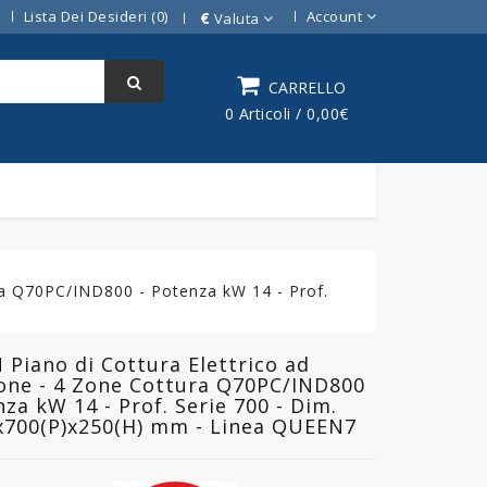
Lista Dei Desideri (0)
Account
€
Valuta
CARRELLO
0 Articoli / 0,00€
ra Q70PC/IND800 - Potenza kW 14 - Prof.
Piano di Cottura Elettrico ad
one - 4 Zone Cottura Q70PC/IND800
nza kW 14 - Prof. Serie 700 - Dim.
x700(P)x250(H) mm - Linea QUEEN7