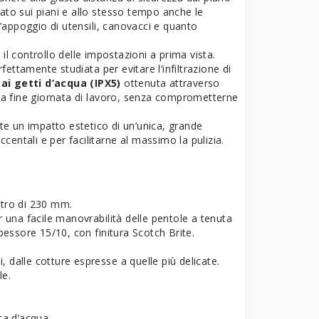
ato sui piani e allo stesso tempo anche le
’appoggio di utensili, canovacci e quanto
il controllo delle impostazioni a prima vista.
ettamente studiata per evitare l’infiltrazione di
ai getti d’acqua (IPX5)
ottenuta attraverso
a fine giornata di lavoro, senza comprometterne
nte un impatto estetico di un’unica, grande
ccentali e per facilitarne al massimo la pulizia.
etro di 230 mm.
r una facile manovrabilità delle pentole a tenuta
spessore 15/10, con finitura Scotch Brite.
ipi, dalle cotture espresse a quelle più delicate.
le.
ta d’acqua.