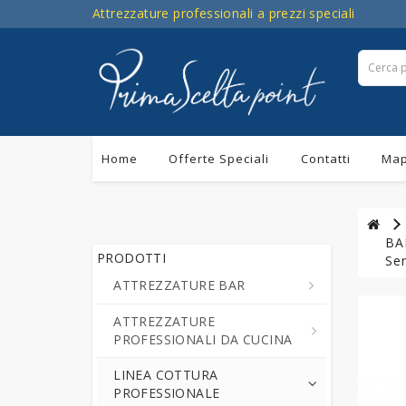
Attrezzature professionali a prezzi speciali
Home
Offerte Speciali
Contatti
Map
BAR
PRODOTTI
Se
ATTREZZATURE BAR
ATTREZZATURE
Centrifughe ed Estrattori a
PROFESSIONALI DA CUCINA
Freddo di Succo di Frutta e
Verdure
LINEA COTTURA
Cutter da Cucina
PROFESSIONALE
Cioccolatiere - Erogatori di
Professionali