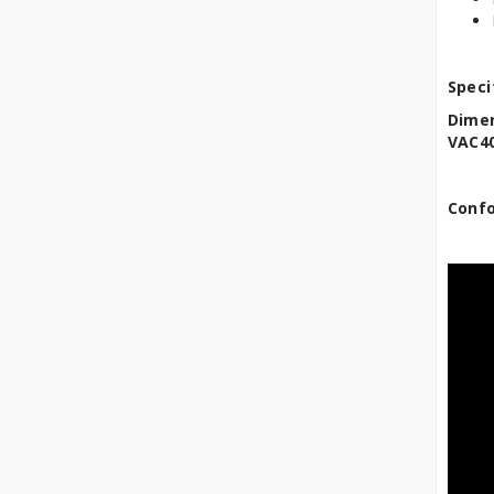
Speci
Dimen
VAC40
Confo