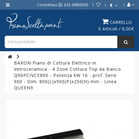
Contattaci
333-6890936
€
Category
CARRELLO
0 Articoli / 0,00€
ATTREZZATURE
BAR
ATTREZZATURE
PROFESSIONALI
BARON Piano di Cottura Elettrico in
DA
Vetroceramica - 4 Zone Cottura Top da Banco
CUCINA
Q90PC/VCE800 - Potenza kW 16 - prof. Serie
900 - Dim. 800(L)x900(P)x250(H) mm - Linea
LINEA
QUEEN9
COTTURA
PROFESSIONALE
FORNI
PROFESSIONALI
LINEA