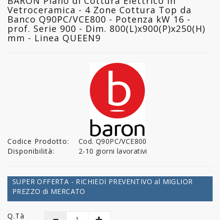
BARON Piano di Cottura Elettrico in
Vetroceramica - 4 Zone Cottura Top da
Banco Q90PC/VCE800 - Potenza kW 16 -
prof. Serie 900 - Dim. 800(L)x900(P)x250(H)
mm - Linea QUEEN9
Codice Prodotto:
Cod. Q90PC/VCE800
Disponibilità:
2-10 giorni lavorativi
SUPER OFFERTA - RICHIEDI PREVENTIVO al MIGLIOR
PREZZO di MERCATO
Q.tà