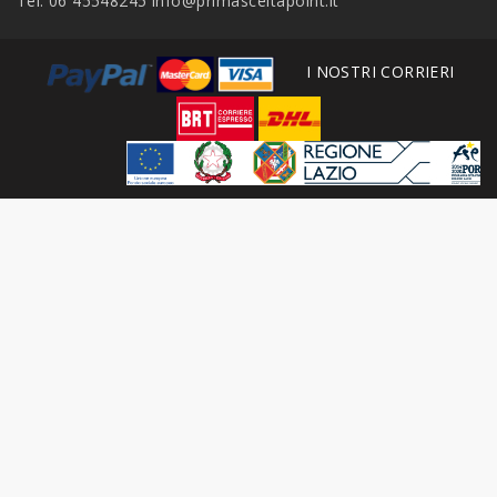
Tel: 06 45548245
info@primasceltapoint.it
I NOSTRI CORRIERI