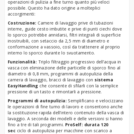
operazioni di pulizia a fine turno quanto più veloci
possibile. Questo ha dato origine a molteplici
accorgimenti:
Costruzione:
Camere di lavaggio prive di tubazioni
interne, guide cesto imbutite e prive di punti ciechi dove
lo sporco potrebbe annidarsi, filtri integrali di superficie
inostruibili, con setaccio da 2,5 mm di diametro e
conformazione a vassoio, così da trattenere al proprio
interno lo sporco durante lo svuotamento.
Funzionalità:
Triplo filtraggio progressivo dell’acqua in
vasca con eliminazione delle particelle di sporco fino al
diametro di 0,8 mm, programmi di autopulizia della
camera di lavaggio, bracci di lavaggio con
sistema
EasyHandling
che consente di sfilarli con la semplice
pressione di un tasto e rimontarli a pressione.
Programmi di autopulizia:
Semplificano e velocizzano
le operazioni di fine turno di lavoro e consentono anche
la sostituzione rapida dell’intero contenuto della vasca di
lavaggio. A seconda dei modelli e delle versioni si hanno
fino a tre di tali programmi.
ProSelf: d
urata 120
sec
ciclo di autopulizia per macchine con scarico a