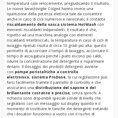
temperatura cala velocemente, pregiudicando il risultato.
Le nuove lavastoviglie Colged hanno invece una
ripartizione della potenza elettrica tale da consentire
anche in caso di cicli numerosi e ravvicinati, il costante
riscaldamento della vasca
sistema HotWash
con
elementi riscaldanti indipendenti. Il risultato è che,
rispetto ad una macchina analoga con elementi
riscaldanti interbloccati, la temperatura in caso di cicli di
lavaggio ripetuti risulta di circa 10 gradi più alta: questo
permette di accorciare il tempo di lavaggio, accorciare il
tempo di asciugatura perché i piatti escono più caldi,
ridurre la concentrazione del detergente e risparmiare
denaro. Il dosaggio dei prodotti detergenti avviene
con
pompe peristaltiche a controllo
elettronico
,
sistema ProDose
, la cui regolazione può
farsi facilmente tramite il pannello di controllo e che
assicurano una
distribuzione del sapone e del
brillantante costante e precisa
, senza sprechi. A
richiesta sono disponibili speciali sonde di livello che
segnalano con un messaggio sul display quando è il
momento di sostituire le taniche dei detergenti evitando
che i dosatori funzionino a vuoto con il rischio di