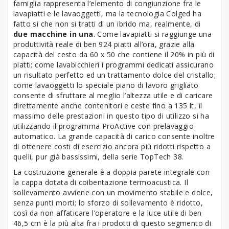
famiglia rappresenta l’elemento di congiunzione fra le
lavapiatti e le lavaoggetti, ma la tecnologia Colged ha
fatto si che non si tratti di un ibrido ma, realmente, di
due macchine in una
. Come lavapiatti si raggiunge una
produttività reale di ben 924 piatti all’ora, grazie alla
capacità del cesto da 60 x 50 che contiene il 20% in più di
piatti; come lavabicchieri i programmi dedicati assicurano
un risultato perfetto ed un trattamento dolce del cristallo;
come lavaoggetti lo speciale piano di lavoro grigliato
consente di sfruttare al meglio l’altezza utile e di caricare
direttamente anche contenitori e ceste fino a 135 lt, il
massimo delle prestazioni in questo tipo di utilizzo si ha
utilizzando il programma ProActive con prelavaggio
automatico. La grande capacità di carico consente inoltre
di ottenere costi di esercizio ancora più ridotti rispetto a
quelli, pur già bassissimi, della serie TopTech
38.
La costruzione generale è a doppia parete integrale con
la cappa dotata di coibentazione termoacustica. Il
sollevamento avviene con un movimento stabile e dolce,
senza punti morti; lo sforzo di sollevamento è ridotto,
così da non affaticare l’operatore e la luce utile di ben
46,5 cm è la più alta fra i prodotti di questo segmento di