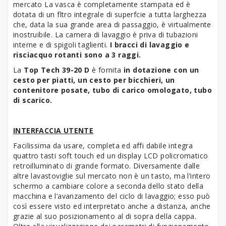
mercato La vasca è completamente stampata ed è
dotata di un fltro integrale di superfcie a tutta larghezza
che, data la sua grande area di passaggio, è virtualmente
inostruibile. La camera di lavaggio è priva di tubazioni
interne e di spigoli taglienti.
I bracci di lavaggio e
risciacquo rotanti sono a 3 raggi.
La
Top Tech 39-20 D
è fornita
in dotazione con
un
cesto per piatti,
un cesto per bicchieri,
un
contenitore posate, tubo di carico omologato, tubo
di scarico.
INTERFACCIA UTENTE
Facilissima da usare, completa ed affi dabile integra
quattro tasti soft touch ed un display LCD policromatico
retroilluminato di grande formato. Diversamente dalle
altre lavastoviglie sul mercato non è un tasto, ma l’intero
schermo a cambiare colore a seconda dello stato della
macchina e l’avanzamento del ciclo di lavaggio; esso può
così essere visto ed interpretato anche a distanza, anche
grazie al suo posizionamento al di sopra della cappa.