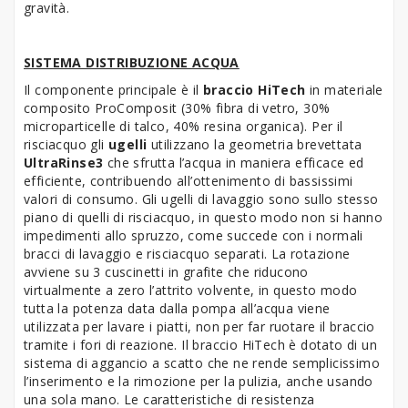
gravità.
SISTEMA DISTRIBUZIONE ACQUA
Il componente principale è il
braccio HiTech
in materiale
composito ProComposit (30% fibra di vetro, 30%
microparticelle di talco, 40% resina organica). Per il
risciacquo gli
ugelli
utilizzano la geometria brevettata
UltraRinse3
che sfrutta l’acqua in maniera efficace ed
efficiente, contribuendo all’ottenimento di bassissimi
valori di consumo. Gli ugelli di lavaggio sono sullo stesso
piano di quelli di risciacquo, in questo modo non si hanno
impedimenti allo spruzzo, come succede con i normali
bracci di lavaggio e risciacquo separati. La rotazione
avviene su 3 cuscinetti in grafite che riducono
virtualmente a zero l’attrito volvente, in questo modo
tutta la potenza data dalla pompa all’acqua viene
utilizzata per lavare i piatti, non per far ruotare il braccio
tramite i fori di reazione. Il braccio HiTech è dotato di un
sistema di aggancio a scatto che ne rende semplicissimo
l’inserimento e la rimozione per la pulizia, anche usando
una sola mano. Le caratteristiche di resistenza