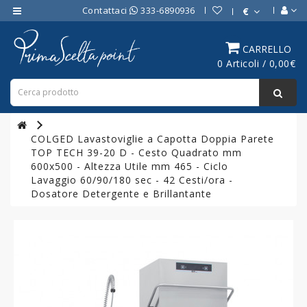
Contattaci
333-6890936
€
Category
CARRELLO
0 Articoli / 0,00€
ATTREZZATURE
BAR
ATTREZZATURE
PROFESSIONALI
COLGED Lavastoviglie a Capotta Doppia Parete
DA
TOP TECH 39-20 D - Cesto Quadrato mm
CUCINA
600x500 - Altezza Utile mm 465 - Ciclo
Lavaggio 60/90/180 sec - 42 Cesti/ora -
LINEA
Dosatore Detergente e Brillantante
COTTURA
PROFESSIONALE
FORNI
PROFESSIONALI
LINEA