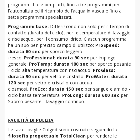
programmi base per piatti, fino a tre programmi per
l’autopulizia ed il ricambio dell’acqua in vasca e fino a
sette programmi specializzati.
Programmi base:
Differiscono non solo per il tempo di
contatto (durata del ciclo), per le temperature di lavaggio
e risciacquo, per il consumo idrico. Ciascun programma
ha un suo ben preciso campo di utilizzo:
ProSpeed:
d
urata 60 sec
per sporco leggero
fresco.
ProFessional:
d
urata 90 sec
per impiego
generale.
ProTemp: durata 180 sec
per sporco pesante
- ciclo alta temperatura con risciacquo.
ProGlass:
d
urata 90 sec
per vetro e cristallo.
ProWater: durata
120 sec
per vetro e cristallo con acqua
d’osmosi.
ProEco: durata 150 sec
per sangue e amido -
ciclo bassa temperatura.
ProLong: durata 600 sec
per
Sporco pesante - lavaggio continuo.
FACILITÀ DI PULIZIA
Le lavastoviglie Colged sono costruite seguendo la
filosofia progettuale TotalClean
per rendere le