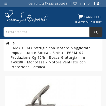
Contattaci
333-6890936
€
Category
CARRELLO
0 Articoli / 0,00€
ATTREZZATURE
BAR
ATTREZZATURE
PROFESSIONALI
FAMA GSM Grattugia con Motore Maggiorato
DA
Impugnatura e Bocca a Sinistra FGSM107 -
CUCINA
Produzione Kg 90/h - Bocca Grattugia mm
140x80 - Monofase - Motore Ventilato con
LINEA
Protezione Termica
COTTURA
PROFESSIONALE
FORNI
PROFESSIONALI
LINEA