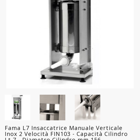
FREDDO
LINEA
GELATERIA
LINEA
PASTICCERIA
LINEA
PIZZERIA
LINEA
PANIFICIO
LINEA
MACELLERIA
Fama L7 Insaccatrice Manuale Verticale
LAVAGGIO
Inox 2 Velocità FIN103 - Capacità Cilindro
PROFESSIONALE
Lt 7 - Diametro Cilindro mm 156 -