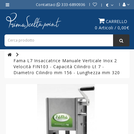
Contattaci
333-6890936
€
Category
CARRELLO
0 Articoli / 0,00€
ATTREZZATURE
BAR
ATTREZZATURE
PROFESSIONALI
Fama L7 Insaccatrice Manuale Verticale Inox 2
DA
Velocità FIN103 - Capacità Cilindro Lt 7 -
CUCINA
Diametro Cilindro mm 156 - Lunghezza mm 320
LINEA
COTTURA
PROFESSIONALE
FORNI
PROFESSIONALI
LINEA