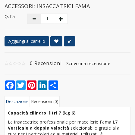
ACCESSORI: INSACCATRICI FAMA
Q.tà
Aggiungi al carrello
0 Recensioni
Scrivi una recensione
Facebook
Twitter
Pinterest
LinkedIn
Share
Descrizione
Recensioni (0)
Capacità cilindro: litri 7 (kg 6)
La insaccatrice professionale per macellerie Fama
L7
Verticale a doppia velocità
selezionabile grazie alla
cura per i particolari ed ai materiali utilizzati, è