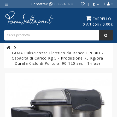
Contattaci
333-6890936
€
Category
CARRELLO
0 Articoli / 0,00€
ATTREZZATURE
BAR
ATTREZZATURE
PROFESSIONALI
FAMA Puliscicozze Elettrico da Banco FPC301 -
DA
Capacità di Carico Kg 5 - Produzione 75 Kg/ora
CUCINA
- Durata Ciclo di Pulitura: 90-120 sec - Trifase
LINEA
COTTURA
PROFESSIONALE
FORNI
PROFESSIONALI
LINEA