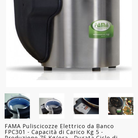
FREDDO
LINEA
GELATERIA
LINEA
PASTICCERIA
LINEA
PIZZERIA
LINEA
PANIFICIO
LINEA
MACELLERIA
FAMA Puliscicozze Elettrico da Banco
LAVAGGIO
FPC301 - Capacità di Carico Kg 5 -
PROFESSIONALE
Produzione 75 Kg/ora - Durata Ciclo di