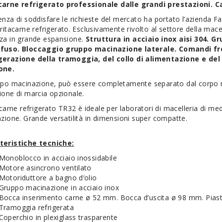
carne refrigerato professionale dalle grandi prestazioni. 
enza di soddisfare le richieste del mercato ha portato l’azienda 
tritacarne refrigerato. Esclusivamente rivolto al settore della mac
za in grande espansione.
Struttura in acciaio inox aisi 304. G
fuso. Bloccaggio gruppo macinazione laterale. Comandi fro
gerazione della tramoggia, del collo di alimentazione e d
one.
uppo macinazione, può essere completamente separato dal corpo ma
ione di marcia opzionale.
tacarne refrigerato TR32 è ideale per laboratori di macelleria di m
azione. Grande versatilità in dimensioni super compatte.
teristiche tecniche:
Monoblocco in acciaio inossidabile
Motore asincrono ventilato
Motoriduttore a bagno d’olio
Gruppo macinazione in acciaio inox
Bocca inserimento carne ø 52 mm. Bocca d’uscita ø 98 mm. Pias
Tramoggia refrigerata
Coperchio in plexiglass trasparente