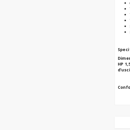
Speci
Dimen
HP 1,
d’usc
Confo