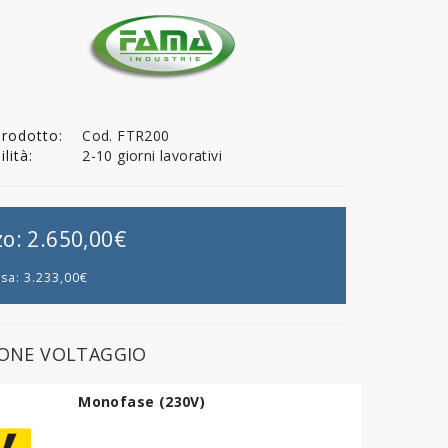
Prodotto:
Cod. FTR200
lità:
2-10 giorni lavorativi
zo:
2.650,00€
usa:
3.233,00€
IONE VOLTAGGIO
Monofase (230V)