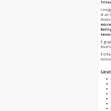
Trita
Impastatrici a Bracci
L’esig
Tuffanti
di un 
d’uten
Mescolatrici Planetarie
micro
Refri
Mescolatrici Planetarie -
tensi
Accessori
Il gr
Invers
Raffinatrici
Il tri
Sfogliatrici Pasticceria
ristor
Tavoli Refrigerati
Carat
Pasticceria