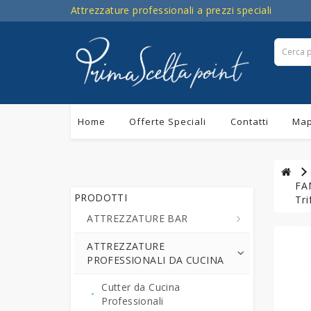
Attrezzature professionali a prezzi speciali
Home
Offerte Speciali
Contatti
Map
FAM
PRODOTTI
Tri
ATTREZZATURE BAR
ATTREZZATURE
Centrifughe ed Estrattori a
PROFESSIONALI DA CUCINA
Freddo di Succo di Frutta e
Verdure
Cutter da Cucina
Cioccolatiere - Erogatori di
Professionali