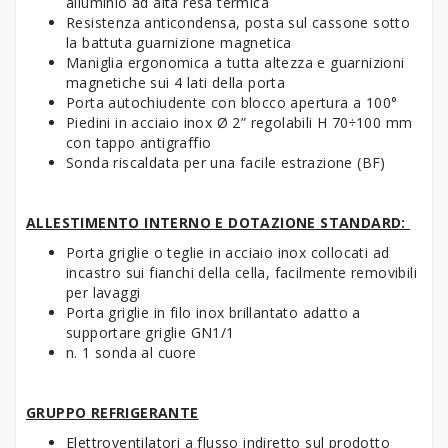
alluminio ad alta resa termica
Resistenza anticondensa, posta sul cassone sotto
la battuta guarnizione magnetica
Maniglia ergonomica a tutta altezza e guarnizioni
magnetiche sui 4 lati della porta
Porta autochiudente con blocco apertura a 100°
Piedini in acciaio inox Ø 2” regolabili H 70÷100 mm
con tappo antigraffio
Sonda riscaldata per una facile estrazione (BF)
ALLESTIMENTO INTERNO E DOTAZIONE STANDARD:
Porta griglie o teglie in acciaio inox collocati ad
incastro sui fianchi della cella, facilmente removibili
per lavaggi
Porta griglie in filo inox brillantato adatto a
supportare griglie GN1/1
n. 1 sonda al cuore
GRUPPO REFRIGERANTE
Elettroventilatori a flusso indiretto sul prodotto