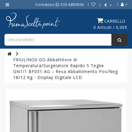
Contattaci
333-6890936
€
Category
CARRELLO
0 Articoli / 0,00€
ATTREZZATURE
BAR
ATTREZZATURE
PROFESSIONALI
FRIULINOX GO Abbattitore di
DA
Temperatura/Surgelatore Rapido 5 Teglie
CUCINA
GN1/1 BF051 AG – Resa Abbattimento Pos/Neg
18/12 Kg - Display Digitale LCD
LINEA
COTTURA
PROFESSIONALE
FORNI
PROFESSIONALI
LINEA