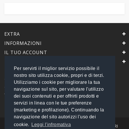
EXTRA
INFORMAZIONI
IL TUO ACCOUNT
IL NEGOZIO
Per servirti il miglior servizio possibile il
PrimaScelta Point
nostro sito utilizza cookie, propri e di terzi.
è un marchio di
Utilizziamo i cookie per migliorare la tua
Global Service B2B Srls a socio unico
navigazione sul sito, per valutare l'utilizzo
Via Tolemaide, 15 - 00192 Roma
dei suoi contenuti e per offrirti prodotti e
P.IVA 14693851009 REA: RM - 1540057
servizi in linea con le tue preferenze
Tel: 06 45548245
info@primasceltapoint.it
(marketing e profilazione). Continuando la
navigazione del sito autorizzi l'uso dei
cookie.
Leggi l'infromativa
I NOSTRI CORRIERI