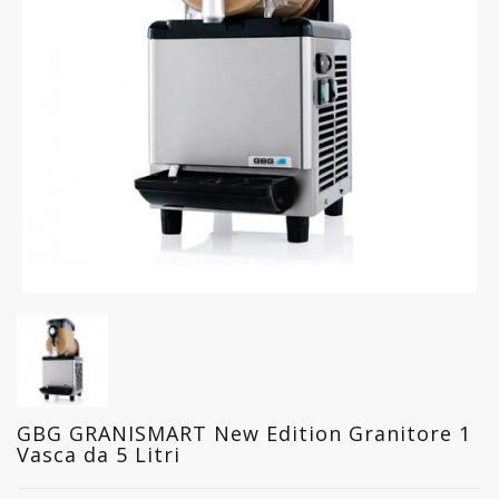
FREDDO
LINEA
GELATERIA
LINEA
PASTICCERIA
LINEA
PIZZERIA
LINEA
PANIFICIO
LINEA
MACELLERIA
GBG GRANISMART New Edition Granitore 1
Vasca da 5 Litri
LAVAGGIO
PROFESSIONALE