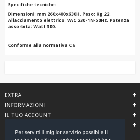
Specifiche tecniche:
Dimensioni: mm 260x400x630H. Peso: Kg 22.
Allacciamento elettrico: VAC 230-1N-50Hz. Potenza
assorbita: Watt 300.
Conforme alla normativa C E
EXTRA
INFORMAZIONI
IL TUO ACCOUNT
IL NEGOZIO
Per servirti il miglior servizio possibile il
PrimaScelta Point
nostro sito utilizza cookie, propri e di terzi.