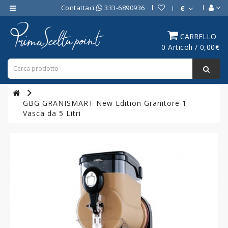
Contattaci
333-6890936
€
Category
CARRELLO
0 Articoli / 0,00€
ATTREZZATURE
BAR
ATTREZZATURE
PROFESSIONALI
GBG GRANISMART New Edition Granitore 1
DA
Vasca da 5 Litri
CUCINA
LINEA
COTTURA
PROFESSIONALE
FORNI
PROFESSIONALI
LINEA