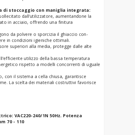
na di stoccaggio con maniglia integrata:
llecitato dall’utilizzatore, aumentandone la
zato in acciaio, offrendo una finitura
ono da polvere o sporcizia il ghiaccio con-
e in condizioni igieniche ottimali.
sore superiori alla media, protegge dalle alte
.
ll’efficiente utilizzo della bassa temperatura
ergetico rispetto a modelli concorrenti di uguale
co, con il sistema a cella chiusa, garantisce
e. La scelta dei materiali costruttivi favorisce
ttrico: VAC220-240/1N 50Hz. Potenza
mm 70 - 110