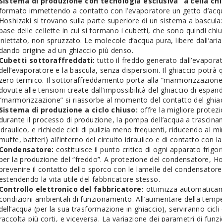
Sistema di produzione con tecnologia esclusiva “a cella chi
formato immettendo a contatto con l’evaporatore un getto d’acqua pr
Hoshizaki si trovano sulla parte superiore di un sistema a bascula: 
base delle cellette in cui si formano i cubetti, che sono quindi chius
iniettato, non spruzzato. Le molecole d’acqua pura, libere dall’aria,
dando origine ad un ghiaccio più denso.
Cubetti sottoraffreddati:
tutto il freddo generato dall’evaporat
dell’evaporatore e la bascula, senza dispersioni. Il ghiaccio potrà
zero termico. Il sottoraffreddamento porta alla “marmorizzazione”
dovute alle tensioni create dall’impossibilità del ghiaccio di espande
“marmorizzazione” si riassorbe al momento del contatto del ghiac
Sistema di produzione a ciclo chiuso:
offre la migliore protez
durante il processo di produzione, la pompa dell’acqua a trascina
idraulico, e richiede cicli di pulizia meno frequenti, riducendo al min
muffe, batteri) all’interno del circuito idraulico e di contatto con 
Condensatore:
costituisce il punto critico di ogni apparato frigo
per la produzione del “freddo”. A protezione del condensatore, Hosh
prevenire il contatto dello sporco con le lamelle del condensator
estendendo la vita utile del fabbricatore stesso.
Controllo elettronico del fabbricatore:
ottimizza automaticame
condizioni ambientali di funzionamento. All’aumentare della temper
dell’acqua (per la sua trasformazione in ghiaccio), serviranno cic
raccolta più corti, e viceversa. La variazione dei parametri di fu