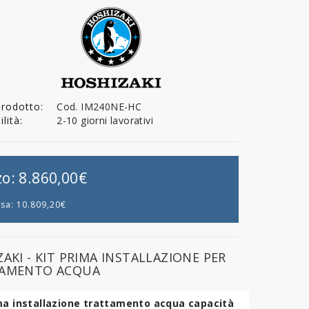
Prodotto:
Cod. IM240NE-HC
lità:
2-10 giorni lavorativi
zo:
8.860,00€
usa:
10.809,20€
AKI - KIT PRIMA INSTALLAZIONE PER
AMENTO ACQUA
ma installazione trattamento acqua capacità