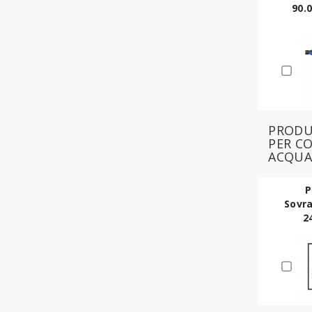
90.0
PRODU
PER C
ACQU
P
Sovr
2