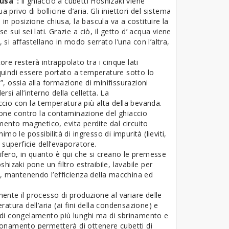
usa”:
il ghiaccio a cubetti Hoshizaki viene
ivo di bollicine d’aria. Gli iniettori del sistema
in posizione chiusa, la bascula va a costituire la
e sui sei lati. Grazie a ciò, il getto d’ acqua viene
 si affastellano in modo serrato l’una con l’altra,
ore resterà intrappolato tra i cinque lati
 quindi essere portato a temperature sotto lo
, ossia alla formazione di minifissurazioni
rsi all’interno della celletta. La
cio con la temperatura più alta della bevanda.
ione contro la contaminazione del ghiaccio
mento magnetico, evita perdite dal circuito
imo le possibilità di ingresso di impurità (lieviti,
la superficie dell’evaporatore.
rifero, in quanto è qui che si creano le premesse
izaki pone un filtro estraibile, lavabile per
e, mantenendo l’efficienza della macchina ed
nte il processo di produzione al variare delle
atura dell’aria (ai fini della condensazione) e
li di congelamento più lunghi ma di sbrinamento e
nzionamento permetterà di ottenere cubetti di