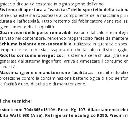
ghiaccio di qualità costante in ogni stagione dell’anno.
Sistema di apertura a “vasistas” dello sportello della cabi
offre una estrema robustezza al componente della macchina più so
durata e l’affidabilità. Tutto l’esterno del fabbricatore viene realiz
igienicamente di alta qualità.
Guarnizioni delle porte removibili:
isolano dal calore e protegg
servato nel contenitore, rendendo l’apparecchio facile da mantener
Schiuma isolante eco-sostenibile:
utilizzata in quantità e spes
temperature esterne sia l’evaporatore che la cabina di stoccaggio
Ridotto consumo energetico:
Il sistema a cella chiusa, grazie a
generata dal sistema frigorifero, arriva a dimezzare il consumo en
capacità.
Massima igiene e manutenzione facilitata:
Il circuito idrauli
protezione contro la contaminazione batteriologica di tipo aeriform
la facilità d’uso, di pulizia e di manutenzione.
fiche tecniche:
sioni: mm 704x665x1510H. Peso: Kg 107. Allacciamento ele
bita Watt 930 (Aria). Refrigerante ecologico R290. Piedini 