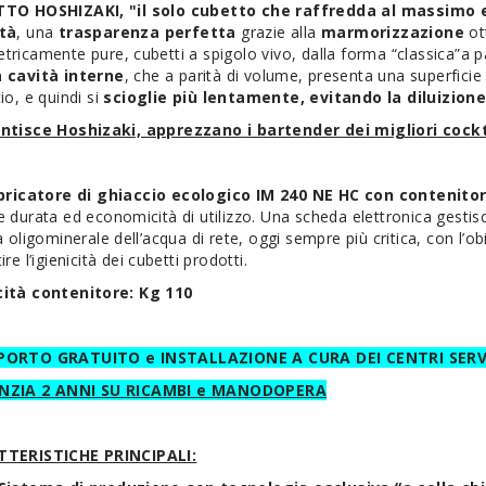
TO HOSHIZAKI, "il solo cubetto che raffredda al massimo e
tà
, una
trasparenza perfetta
grazie alla
marmorizzazione
ot
ricamente pure, cubetti a spigolo vivo, dalla forma “classica”a par
 cavità interne
, che a parità di volume, presenta una superficie 
io, e quindi si
scioglie più lentamente, evitando la diluizion
ntisce Hoshizaki, apprezzano i bartender dei migliori cock
bricatore di ghiaccio ecologico IM 240 NE HC con contenito
 durata ed economicità di utilizzo. Una scheda elettronica gestis
à oligominerale dell’acqua di rete, oggi sempre più critica, con l’ob
ire l’igienicità dei cubetti prodotti.
ità contenitore: Kg 110
PORTO GRATUITO e INSTALLAZIONE A CURA DEI CENTRI SER
NZIA 2 ANNI SU RICAMBI e MANODOPERA
TERISTICHE PRINCIPALI: