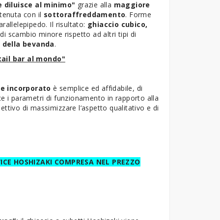
 diluisce al minimo"
grazie alla
maggiore
tenuta con il
sottoraffreddamento
. Forme
allelepipedo. Il risultato:
ghiaccio cubico,
di scambio minore rispetto ad altri tipi di
e della bevanda
.
tail bar al mondo"
re incorporato
è semplice ed affidabile, di
ce i parametri di funzionamento in rapporto alla
iettivo di massimizzare l’aspetto qualitativo e di
VICE HOSHIZAKI COMPRESA NEL PREZZO