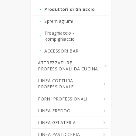
Produttori di Ghiaccio
Spremiagrumi
Tritaghiaccio -
Rompighiaccio
ACCESSORI BAR
ATTREZZATURE
PROFESSIONALI DA CUCINA
LINEA COTTURA
Cutter da Cucina
PROFESSIONALE
Professionali
FORNI PROFESSIONALI
Grattugie Professionali
Cucine Professionali
LINEA FREDDO
Pelapatate - Puliscicozze
Piani Cottura da Banco
Forni Combinati
LINEA GELATERIA
Tagliaverdura -
Cuocipasta Professionali
Forni Gastronomia
Abbattitori di Temperatura
Tritamozzarella
Multifunzione
LINEA PASTICCERIA
Friggitrici Professionali
Forni Pasticceria
Abbattitori di Temperatura -