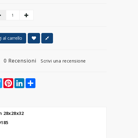
 al carrello
0 Recensioni
Scrivi una recensione
ebook
Twitter
Pinterest
LinkedIn
Share
mm 28x28x32
 9185