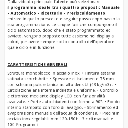
Dalla videata principale l’utente può selezionare
il
programma ideale tra i quattro proposti:
Manuale
- Automatico - Ricettario - Preriscaldamento
,
entrare in quello prescelto e seguire passo dopo passo la
sua programmazione. Le cinque fasi che compongono il
ciclo automatico, dopo che è stato programmato ed
avviato, vengono proposte tutte assieme nel display a
colori, per avere sempre sotto controllo dell’operatore
quale ciclo è in funzione.
CARATTERISTICHE GENERALI
Struttura monoblocco in acciaio inox. • Finitura esterna
satinata scotch-brite. • Spessore di isolamento 75 mm
con schiuma poliuretanica ad alta densità (43 kg/m3) . •
Circolazione aria interna indiretta e uniforme. • Controllo
elettronico mediante display LCD con funzionalità
avanzate. • Porte autochiudenti con fermo a 90°. • Fondo
interno stampato con foro di lavaggio. • Sbrinamento ed
evaporazione manuale dell’acqua di condensa. • Piedini in
acciaio inox regolabili mm 120-150H. 3 cicli manuali e
100 Programmi.