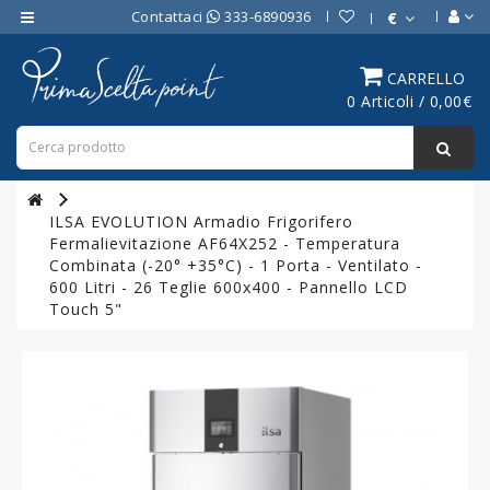
Contattaci
333-6890936
€
Category
CARRELLO
0 Articoli / 0,00€
ATTREZZATURE
BAR
ATTREZZATURE
PROFESSIONALI
ILSA EVOLUTION Armadio Frigorifero
DA
Fermalievitazione AF64X252 - Temperatura
CUCINA
Combinata (-20° +35°C) - 1 Porta - Ventilato -
600 Litri - 26 Teglie 600x400 - Pannello LCD
LINEA
Touch 5"
COTTURA
PROFESSIONALE
FORNI
PROFESSIONALI
LINEA