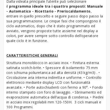
Dalla videata principale l’utente può selezionare
il
programma ideale tra i quattro proposti:
Manuale
- Automatico - Ricettario - Preriscaldamento
,
entrare in quello prescelto e seguire passo dopo passo la
sua programmazione. Le cinque fasi che compongono il
ciclo automatico, dopo che è stato programmato ed
avviato, vengono proposte tutte assieme nel display a
colori, per avere sempre sotto controllo dell’operatore
quale ciclo è in funzione.
CARATTERISTICHE GENERALI
Struttura monoblocco in acciaio inox. • Finitura esterna
satinata scotch-brite. • Spessore di isolamento 75 mm
con schiuma poliuretanica ad alta densità (43 kg/m3) . •
Circolazione aria interna indiretta e uniforme. • Controllo
elettronico mediante display LCD con funzionalità
avanzate. • Porte autochiudenti con fermo a 90°. • Fondo
interno stampato con foro di lavaggio. • Sbrinamento ed
evaporazione automatica dell’acqua di condensa. • Piedini
in acciaio inox regolabili mm 120-150H. 3 cicli manuali e
100 Programmi.