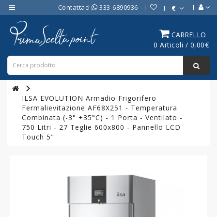
Contattaci
333-6890936
€
Category
CARRELLO
0 Articoli / 0,00€
ATTREZZATURE
BAR
ATTREZZATURE
PROFESSIONALI
ILSA EVOLUTION Armadio Frigorifero
DA
Fermalievitazione AF68X251 - Temperatura
CUCINA
Combinata (-3° +35°C) - 1 Porta - Ventilato -
750 Litri - 27 Teglie 600x800 - Pannello LCD
LINEA
Touch 5"
COTTURA
PROFESSIONALE
FORNI
PROFESSIONALI
LINEA