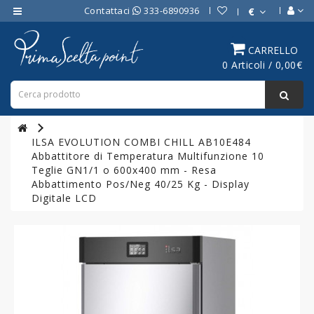
Contattaci
333-6890936
€
Category
CARRELLO
0 Articoli / 0,00€
ATTREZZATURE
BAR
ATTREZZATURE
PROFESSIONALI
ILSA EVOLUTION COMBI CHILL AB10E484
DA
Abbattitore di Temperatura Multifunzione 10
CUCINA
Teglie GN1/1 o 600x400 mm - Resa
Abbattimento Pos/Neg 40/25 Kg - Display
LINEA
Digitale LCD
COTTURA
PROFESSIONALE
FORNI
PROFESSIONALI
LINEA