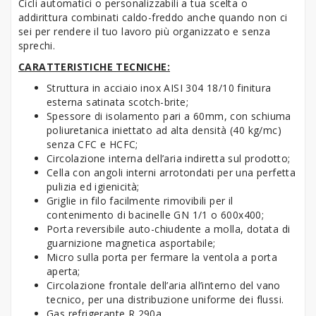
Cicli automatici o personalizzabili a tua scelta o
addirittura combinati caldo-freddo anche quando non ci
sei per rendere il tuo lavoro più organizzato e senza
sprechi.
CARATTERISTICHE TECNICHE:
Struttura in acciaio inox AISI 304 18/10 finitura
esterna satinata scotch-brite;
Spessore di isolamento pari a 60mm, con schiuma
poliuretanica iniettato ad alta densità (40 kg/mc)
senza CFC e HCFC;
Circolazione interna dell’aria indiretta sul prodotto;
Cella con angoli interni arrotondati per una perfetta
pulizia ed igienicità;
Griglie in filo facilmente rimovibili per il
contenimento di bacinelle GN 1/1 o 600x400;
Porta reversibile auto-chiudente a molla, dotata di
guarnizione magnetica asportabile;
Micro sulla porta per fermare la ventola a porta
aperta;
Circolazione frontale dell’aria all’interno del vano
tecnico, per una distribuzione uniforme dei flussi.
Gas refrigerante R 290a.