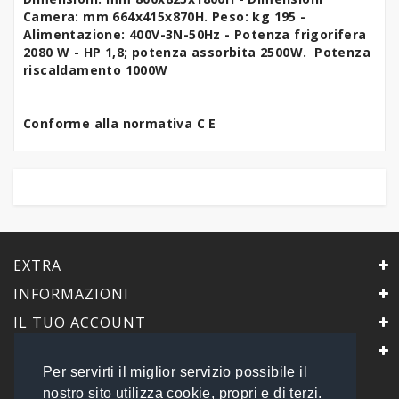
Camera: mm 664x415x870H. Peso: kg 195 -
Alimentazione: 400V-3N-50Hz - Potenza frigorifera
2080 W - HP 1,8; potenza assorbita 2500W. Potenza
riscaldamento 1000W
Conforme alla normativa C E
EXTRA
INFORMAZIONI
IL TUO ACCOUNT
IL NEGOZIO
Per servirti il miglior servizio possibile il
PrimaScelta Point
nostro sito utilizza cookie, propri e di terzi.