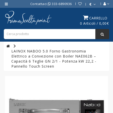
Contattaci
333-6890936
€
Category
CARRELLO
0 Articoli / 0,00€
ATTREZZATURE
BAR
ATTREZZATURE
PROFESSIONALI
LAINOX NABOO 5.0 Forno Gastronomia
DA
Elettrico a Convezione con Boiler NAE062B –
CUCINA
Capacità 6 Teglie GN 2/1 - Potenza kW 22,2 -
Pannello Touch Screen
LINEA
COTTURA
PROFESSIONALE
FORNI
PROFESSIONALI
LINEA