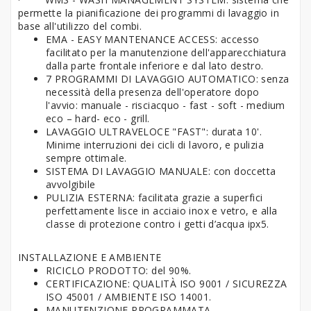
permette la pianificazione dei programmi di lavaggio in
base all'utilizzo del combi.
EMA - EASY MANTENANCE ACCESS: accesso
facilitato per la manutenzione dell'apparecchiatura
dalla parte frontale inferiore e dal lato destro.
7 PROGRAMMI DI LAVAGGIO AUTOMATICO: senza
necessità della presenza dell'operatore dopo
l'avvio: manuale - risciacquo - fast - soft - medium
eco – hard- eco - grill.
LAVAGGIO ULTRAVELOCE "FAST": durata 10'.
Minime interruzioni dei cicli di lavoro, e pulizia
sempre ottimale.
SISTEMA DI LAVAGGIO MANUALE: con doccetta
avvolgibile
PULIZIA ESTERNA: facilitata grazie a superfici
perfettamente lisce in acciaio inox e vetro, e alla
classe di protezione contro i getti d’acqua ipx5.
INSTALLAZIONE E AMBIENTE
RICICLO PRODOTTO: del 90%.
CERTIFICAZIONE: QUALITÀ ISO 9001 / SICUREZZA
ISO 45001 / AMBIENTE ISO 14001.
MANUTENZIONE PROGRAMMATA