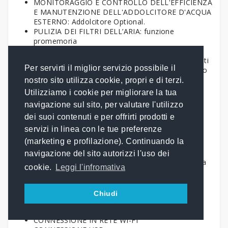
MONITORAGGIO E CONTROLLO DELL'EFFICIENZA
E MANUTENZIONE DELL'ADDOLCITORE D'ACQUA
ESTERNO: Addolcitore Optional.
PULIZIA DEI FILTRI DELL’ARIA: funzione
promemoria
SMART CHEMICALS CONTROL: controlla
esattamente il consumo di detergente avvisandoti
Per servirti il miglior servizio possibile il
quando sta per terminare suggerendoti il lavaggio
adatto alla quantità di detergente residua.
nostro sito utilizza cookie, propri e di terzi.
ALIMENTAZIONE SWITCHING: nuovo sistema di
Utilizziamo i cookie per migliorare la tua
alimentazione Switching ad alta efficienza.
navigazione sul sito, per valutare l'utilizzo
dei suoi contenuti e per offrirti prodotti e
DOTAZIONE DI SERIE
servizi in linea con le tue preferenze
(marketing e profilazione). Continuando la
COPPIA PARATIE - GN 2/1
SISTEMA DI LAVAGGIO AUTOMATICO
navigazione del sito autorizzi l'uso dei
SONDA AL CUORE MULTIPUNTO Ø 3 mm: sonda
cookie.
Leggi l'infromativa
fissa
DOCCETTA DI LAVAGGIO INTEGRATA CON
AVVOLGITORE
Chiudi
SISTEMA ANTICALCARE CALOUT, in dotazione
prodotto anticalcare
CONNESSIONE IN RETE WI-FI