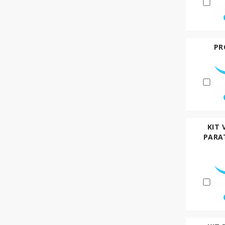
PR
KIT 
PARAT