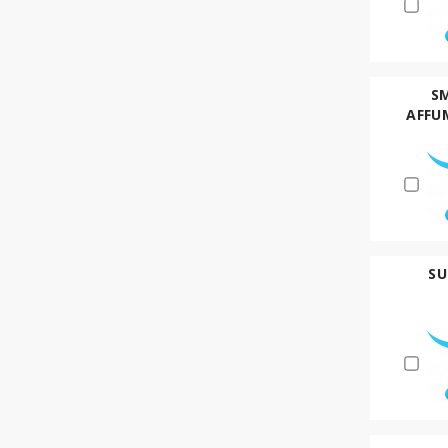
SM
AFFU
SU