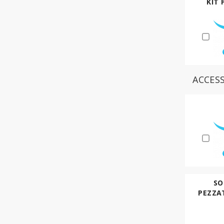
KIT 
ACCES
SO
PEZZA