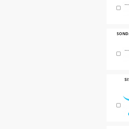
SONDA
S