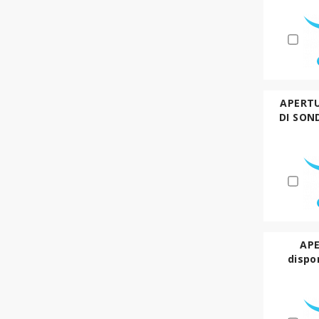
APERTU
DI SON
AP
dispo