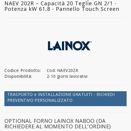
NAEV 202R – Capacità 20 Teglie GN 2/1 -
FREDDO
Potenza kW 61,8 - Pannello Touch Screen
LINEA
GELATERIA
LINEA
PASTICCERIA
LINEA
PIZZERIA
Codice Prodotto:
Cod. NAEV202R
Disponibilità:
2-10 giorni lavorativi
LINEA
PANIFICIO
TRASPORTO e INSTALLAZIONE GRATUITI - RICHIEDI
PREVENTIVO PERSONALIZZATO
LINEA
MACELLERIA
OPTIONAL FORNO LAINOX NABOO (DA
LAVAGGIO
RICHIEDERE AL MOMENTO DELL'ORDINE)
PROFESSIONALE