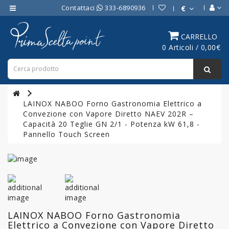
Contattaci
333-6890936
€
Category
CARRELLO
0 Articoli / 0,00€
ATTREZZATURE
BAR
ATTREZZATURE
PROFESSIONALI
LAINOX NABOO Forno Gastronomia Elettrico a
DA
Convezione con Vapore Diretto NAEV 202R –
CUCINA
Capacità 20 Teglie GN 2/1 - Potenza kW 61,8 -
Pannello Touch Screen
LINEA
COTTURA
PROFESSIONALE
FORNI
PROFESSIONALI
LAINOX NABOO Forno Gastronomia
Elettrico a Convezione con Vapore Diretto
LINEA