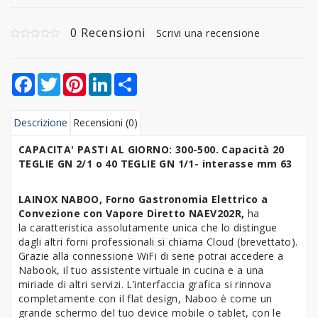
0 Recensioni
Scrivi una recensione
Facebook
Twitter
Pinterest
LinkedIn
Share
Descrizione
Recensioni (0)
CAPACITA' PASTI AL GIORNO: 300-500. Capacità 20
TEGLIE GN 2/1 o 4
0 TEGLIE GN 1/1
- interasse mm 63
LAINOX NABOO, Forno Gastronomia Elettrico a
Convezione con Vapore Diretto NAEV202R,
ha
la caratteristica assolutamente unica che lo distingue
dagli altri forni professionali si chiama Cloud (brevettato).
Grazie alla connessione WiFi di serie potrai accedere a
Nabook, il tuo assistente virtuale in cucina e a una
miriade di altri servizi. L’interfaccia grafica si rinnova
completamente con il flat design, Naboo è come un
grande schermo del tuo device mobile o tablet, con le