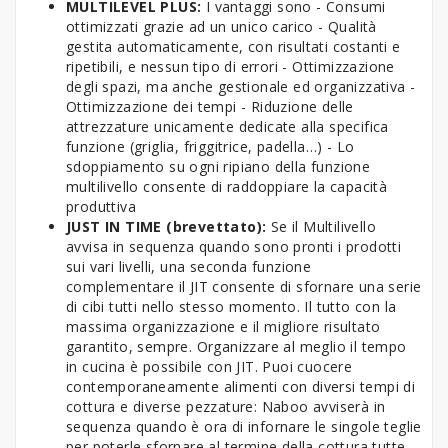
MULTILEVEL PLUS:
I vantaggi sono - Consumi
ottimizzati grazie ad un unico carico - Qualità
gestita automaticamente, con risultati costanti e
ripetibili, e nessun tipo di errori - Ottimizzazione
degli spazi, ma anche gestionale ed organizzativa -
Ottimizzazione dei tempi - Riduzione delle
attrezzature unicamente dedicate alla specifica
funzione (griglia, friggitrice, padella…) - Lo
sdoppiamento su ogni ripiano della funzione
multilivello consente di raddoppiare la capacità
produttiva
JUST IN TIME (brevettato):
Se il Multilivello
avvisa in sequenza quando sono pronti i prodotti
sui vari livelli, una seconda funzione
complementare il JIT consente di sfornare una serie
di cibi tutti nello stesso momento. Il tutto con la
massima organizzazione e il migliore risultato
garantito, sempre. Organizzare al meglio il tempo
in cucina è possibile con JIT. Puoi cuocere
contemporaneamente alimenti con diversi tempi di
cottura e diverse pezzature: Naboo avviserà in
sequenza quando è ora di infornare le singole teglie
per poterle sfornare al termine della cottura tutte