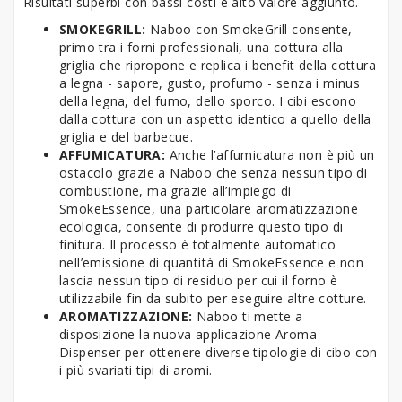
Risultati superbi con bassi costi e alto valore aggiunto.
SMOKEGRILL:
Naboo con SmokeGrill consente,
primo tra i forni professionali, una cottura alla
griglia che ripropone e replica i benefit della cottura
a legna - sapore, gusto, profumo - senza i minus
della legna, del fumo, dello sporco. I cibi escono
dalla cottura con un aspetto identico a quello della
griglia e del barbecue.
AFFUMICATURA:
Anche l’affumicatura non è più un
ostacolo grazie a Naboo che senza nessun tipo di
combustione, ma grazie all’impiego di
SmokeEssence, una particolare aromatizzazione
ecologica, consente di produrre questo tipo di
finitura. Il processo è totalmente automatico
nell’emissione di quantità di SmokeEssence e non
lascia nessun tipo di residuo per cui il forno è
utilizzabile fin da subito per eseguire altre cotture.
AROMATIZZAZIONE:
Naboo ti mette a
disposizione la nuova applicazione Aroma
Dispenser per ottenere diverse tipologie di cibo con
i più svariati tipi di aromi.