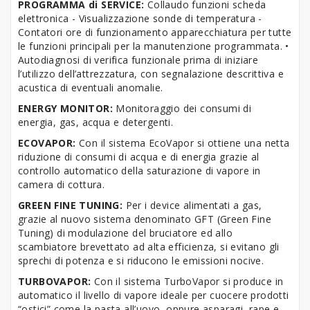
PROGRAMMA di SERVICE:
Collaudo funzioni scheda
elettronica - Visualizzazione sonde di temperatura -
Contatori ore di funzionamento apparecchiatura per tutte
le funzioni principali per la manutenzione programmata. •
Autodiagnosi di verifica funzionale prima di iniziare
l’utilizzo dell’attrezzatura, con segnalazione descrittiva e
acustica di eventuali anomalie.
ENERGY MONITOR:
Monitoraggio dei consumi di
energia, gas, acqua e detergenti.
ECOVAPOR:
Con il sistema EcoVapor si ottiene una netta
riduzione di consumi di acqua e di energia grazie al
controllo automatico della saturazione di vapore in
camera di cottura.
GREEN FINE TUNING:
Per i device alimentati a gas,
grazie al nuovo sistema denominato GFT (Green Fine
Tuning) di modulazione del bruciatore ed allo
scambiatore brevettato ad alta efficienza, si evitano gli
sprechi di potenza e si riducono le emissioni nocive.
TURBOVAPOR:
Con il sistema TurboVapor si produce in
automatico il livello di vapore ideale per cuocere prodotti
“ostici” come la pasta all’uovo, oppure asparagi, rape e