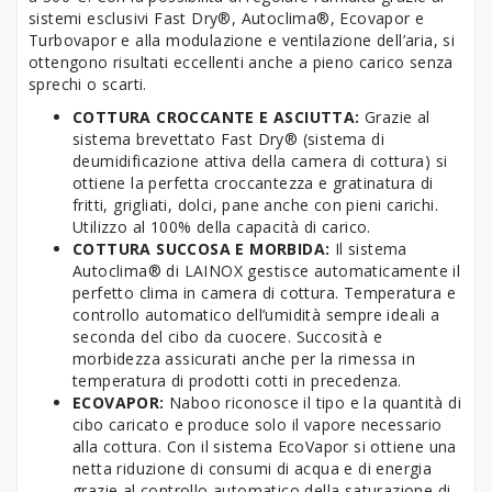
sistemi esclusivi Fast Dry®, Autoclima®, Ecovapor e
Turbovapor e alla modulazione e ventilazione dell’aria, si
ottengono risultati eccellenti anche a pieno carico senza
sprechi o scarti.
COTTURA CROCCANTE E ASCIUTTA:
Grazie al
sistema brevettato Fast Dry® (sistema di
deumidificazione attiva della camera di cottura) si
ottiene la perfetta croccantezza e gratinatura di
fritti, grigliati, dolci, pane anche con pieni carichi.
Utilizzo al 100% della capacità di carico.
COTTURA SUCCOSA E MORBIDA:
Il sistema
Autoclima® di LAINOX gestisce automaticamente il
perfetto clima in camera di cottura. Temperatura e
controllo automatico dell’umidità sempre ideali a
seconda del cibo da cuocere. Succosità e
morbidezza assicurati anche per la rimessa in
temperatura di prodotti cotti in precedenza.
ECOVAPOR:
Naboo riconosce il tipo e la quantità di
cibo caricato e produce solo il vapore necessario
alla cottura. Con il sistema EcoVapor si ottiene una
netta riduzione di consumi di acqua e di energia
grazie al controllo automatico della saturazione di