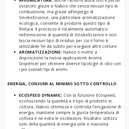
AFFUMICATURA:
Anche l’affumicatura non è più un
ostacolo grazie a Naboo che senza nessun tipo di
combustione, ma grazie all’impiego di
SmokeEssence, una particolare aromatizzazione
ecologica, consente di produrre questo tipo di
finitura. Il processo è totalmente automatico
nell’emissione di quantità di SmokeEssence e non
lascia nessun tipo di residuo per cui il forno è
utilizzabile fin da subito per eseguire altre cotture.
AROMATIZZAZIONE:
Naboo ti mette a
disposizione la nuova applicazione Aroma
Dispenser per ottenere diverse tipologie di cibo con
i più svariati tipi di aromi.
ENERGIA, CONSUMI AL MINIMO SOTTO CONTROLLO
ECOSPEED DYNAMIC:
Con la funzione Ecospeed,
riconoscendo la quantità e il tipo di prodotto in
cottura, Naboo ottimizza e controlla l’erogazione di
energia, mantiene sempre la giusta temperatura di
cottura e ne evita le oscillazioni. Risultato: utilizzo
solo della quantità di energia utile e massima