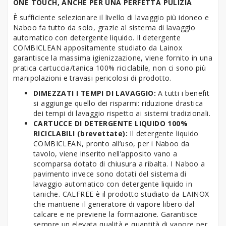
ONE TOUCH, ANCHE PER UNA PERFETTA PULIZIA
È sufficiente selezionare il livello di lavaggio più idoneo e
Naboo fa tutto da solo, grazie al sistema di lavaggio
automatico con detergente liquido. Il detergente
COMBICLEAN appositamente studiato da Lainox
garantisce la massima igienizzazione, viene fornito in una
pratica cartuccia/tanica 100% riciclabile, non ci sono più
manipolazioni e travasi pericolosi di prodotto.
DIMEZZATI I TEMPI DI LAVAGGIO:
A tutti i benefit
si aggiunge quello dei risparmi: riduzione drastica
dei tempi di lavaggio rispetto ai sistemi tradizionali.
CARTUCCE DI DETERGENTE LIQUIDO 100%
RICICLABILI (brevettate):
Il detergente liquido
COMBICLEAN, pronto all’uso, per i Naboo da
tavolo, viene inserito nell’apposito vano a
scomparsa dotato di chiusura a ribalta. I Naboo a
pavimento invece sono dotati del sistema di
lavaggio automatico con detergente liquido in
taniche. CALFREE è il prodotto studiato da LAINOX
che mantiene il generatore di vapore libero dal
calcare e ne previene la formazione. Garantisce
sempre un elevata qualità e quantità di vapore per