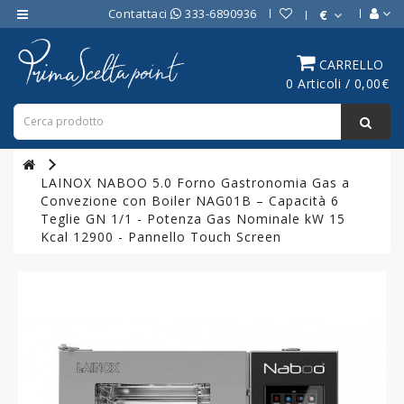
Contattaci
333-6890936
€
Category
CARRELLO
0 Articoli / 0,00€
ATTREZZATURE
BAR
ATTREZZATURE
PROFESSIONALI
LAINOX NABOO 5.0 Forno Gastronomia Gas a
DA
Convezione con Boiler NAG01B – Capacità 6
CUCINA
Teglie GN 1/1 - Potenza Gas Nominale kW 15
Kcal 12900 - Pannello Touch Screen
LINEA
COTTURA
PROFESSIONALE
FORNI
PROFESSIONALI
LINEA