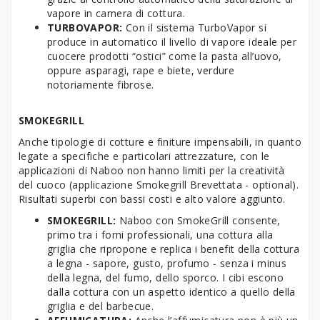
vapore in camera di cottura.
TURBOVAPOR:
Con il sistema TurboVapor si
produce in automatico il livello di vapore ideale per
cuocere prodotti “ostici” come la pasta all’uovo,
oppure asparagi, rape e biete, verdure
notoriamente fibrose.
SMOKEGRILL
Anche tipologie di cotture e finiture impensabili, in quanto
legate a specifiche e particolari attrezzature, con le
applicazioni di Naboo non hanno limiti per la creatività
del cuoco (applicazione Smokegrill Brevettata - optional).
Risultati superbi con bassi costi e alto valore aggiunto.
SMOKEGRILL:
Naboo con SmokeGrill consente,
primo tra i forni professionali, una cottura alla
griglia che ripropone e replica i benefit della cottura
a legna - sapore, gusto, profumo - senza i minus
della legna, del fumo, dello sporco. I cibi escono
dalla cottura con un aspetto identico a quello della
griglia e del barbecue.