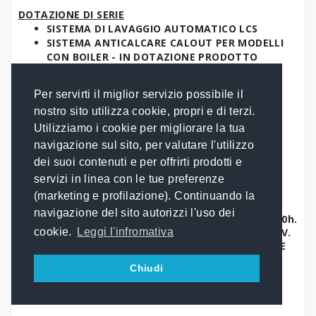
DOTAZIONE DI SERIE
SISTEMA DI LAVAGGIO AUTOMATICO LCS
SISTEMA ANTICALCARE CALOUT PER MODELLI
CON BOILER - IN DOTAZIONE PRODOTTO
ANTICALCARE.
SONDA AL CUORE MULTIPUNTO Ø 3 MM.
Per servirti il miglior servizio possibile il
DOCCETTA DI LAVAGGIO INTEGRATA CON
nostro sito utilizza cookie, propri e di terzi.
AVVOLGITORE
CONNESSIONE IN RETE WI-FI
Utilizziamo i cookie per migliorare la tua
CONNESSIONE USB
navigazione sul sito, per valutare l'utilizzo
PARATIE PORTATEGLIE
dei suoi contenuti e per offrirti prodotti e
servizi in linea con le tue preferenze
(marketing e profilazione). Continuando la
Specifiche tecniche:
navigazione del sito autorizzi l'uso dei
Dimensioni esterne max di ingombro: 852x850x820h.
Peso: Kg 115. Allacciamento elettrico: 1N-AC 230 V.
cookie.
Leggi l'infromativa
Potenza Gas: kW/kcal 15/12900. Capacità 6 TEGLIE
GN 1/1 o EN 600x400, Interasse mm 70
Chiudi
Conforme alla normativa C E