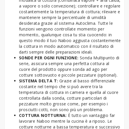
modalità di cottura (combinata vapore + aria calda,
a vapore o solo convezione); controllare e regolare
costantemente la temperatura di cottura; rilevare e
mantenere sempre la percentuale di umidità
desiderata grazie al sistema Autoclima. Tutte le
funzioni vengono controllate momento per
momento, qualunque cosa tu stia cuocendo: in
questo modo il tuo Naboo aggiusta costantemente
la cottura in modo automatico con il risultato di
darti sempre delle preparazioni ideali.
SONDE PER OGNI FUNZIONE:
Sonda Multipunto di
serie, assicura sempre una perfetta cottura al
cuore del prodotto oppure sonda ad ago per
cotture sottovuoto e piccole pezzature (optional).
SISTEMA DELTA T:
Grazie al basso differenziale
costante nel tempo che si può avere tra la
temperatura di cottura in camera e quella al cuore
controllata dalla sonda, cotture particolari di
pezzature molto grosse come, per esempio i
prosciutti cotti, non sono più un problema.
COTTURA NOTTURNA:
È tutto un vantaggio far
lavorare Naboo mentre la cucina è a riposo. Le
cotture notturne a bassa temperatura e successivo