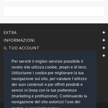
EXTRA
INFORMAZIONI
IL TUO ACCOUNT
IL NEGOZIO
Per servirti il miglior servizio possibile il
PrimaScelta Point
nostro sito utilizza cookie, propri e di terzi.
è un marchio di
Utilizziamo i cookie per migliorare la tua
Global Service B2B Srls a socio unico
navigazione sul sito, per valutare l'utilizzo
Via Tolemaide, 15 - 00192 Roma
dei suoi contenuti e per offrirti prodotti e
P.IVA 14693851009 REA: RM - 1540057
servizi in linea con le tue preferenze
Tel: 06 45548245
info@primasceltapoint.it
(marketing e profilazione). Continuando la
navigazione del sito autorizzi l'uso dei