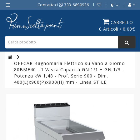
Contattaci
333-6890936
€
Category
CARRELLO
0 Articoli / 0,00€
ATTREZZATURE
BAR
ATTREZZATURE
PROFESSIONALI
OFFCAR Bagnomaria Elettrico su Vano a Giorno
DA
80BME40 - 1 Vasca Capacità GN 1/1 + GN 1/3 -
CUCINA
Potenza kW 1,48 - Prof. Serie 900 - Dim.
400(L)x900(P)x900(H) mm - Linea STILE
LINEA
COTTURA
PROFESSIONALE
FORNI
PROFESSIONALI
LINEA