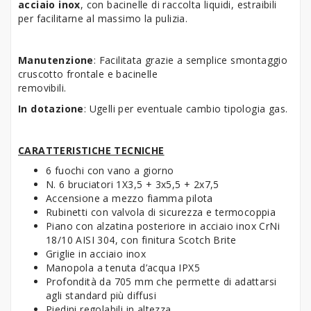
acciaio inox
, con bacinelle di raccolta liquidi, estraibili
per facilitarne al massimo la pulizia
.
Manutenzione
:
Facilitata grazie a semplice smontaggio
cruscotto frontale e bacinelle
removibili.
In dotazione
: Ugelli per eventuale cambio tipologia gas.
CARATTERISTICHE TECNICHE
6 fuochi con vano a giorno
N. 6 bruciatori 1X3,5 + 3x5,5 + 2x7,5
Accensione a mezzo fiamma pilota
Rubinetti con valvola di sicurezza e termocoppia
Piano con alzatina posteriore in acciaio inox CrNi
18/10 AISI 304, con finitura Scotch Brite
Griglie in acciaio inox
Manopola a tenuta d’acqua IPX5
Profondità da 705 mm che permette di adattarsi
agli standard più diffusi
Piedini regolabili in altezza