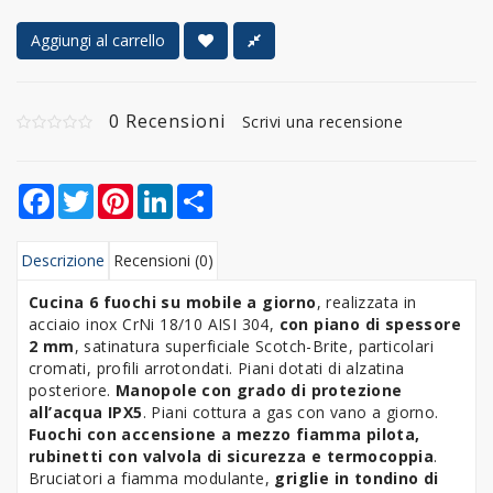
Aggiungi al carrello
0 Recensioni
Scrivi una recensione
Facebook
Twitter
Pinterest
LinkedIn
Share
Descrizione
Recensioni (0)
Cucina 6 fuochi su mobile a giorno
, realizzata in
acciaio inox CrNi 18/10 AISI 304,
con piano di spessore
2 mm
, satinatura superficiale Scotch-Brite, particolari
cromati, profili arrotondati. Piani dotati di alzatina
posteriore.
Manopole con grado di protezione
all’acqua IPX5
. Piani cottura a gas con vano a giorno.
Fuochi con accensione a mezzo fiamma pilota,
rubinetti con valvola di sicurezza e termocoppia
.
Bruciatori a fiamma modulante,
griglie in tondino di