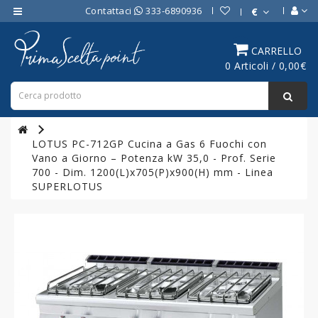
Contattaci
333-6890936
€
Category
CARRELLO
0 Articoli / 0,00€
ATTREZZATURE
BAR
ATTREZZATURE
PROFESSIONALI
LOTUS PC-712GP Cucina a Gas 6 Fuochi con
DA
Vano a Giorno – Potenza kW 35,0 - Prof. Serie
CUCINA
700 - Dim. 1200(L)x705(P)x900(H) mm - Linea
SUPERLOTUS
LINEA
COTTURA
PROFESSIONALE
FORNI
PROFESSIONALI
LINEA