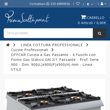
Contattaci
333-6890936
€
Category
CARRELLO
0 Articoli / 0,00€
ATTREZZATURE
BAR
ATTREZZATURE
LINEA COTTURA PROFESSIONALE
PROFESSIONALI
Cucine Professionali
DA
OFFCAR Cucina a Gas Passante - 4 Fuochi con
CUCINA
Forno Gas Statico GN 2/1 Passante - Prof. Serie
900 - Dim. 900(L)x900(P)x900(H) mm - Linea
LINEA
STILE
COTTURA
PROFESSIONALE
FORNI
PROFESSIONALI
LINEA