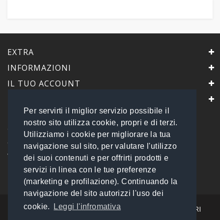
EXTRA
INFORMAZIONI
IL TUO ACCOUNT
IL NEGOZIO
Per servirti il miglior servizio possibile il
PrimaScelta Point
nostro sito utilizza cookie, propri e di terzi.
è un marchio di
Utilizziamo i cookie per migliorare la tua
Global Service B2B Srls a socio unico
navigazione sul sito, per valutare l'utilizzo
Via Tolemaide, 15 - 00192 Roma
dei suoi contenuti e per offrirti prodotti e
P.IVA 14693851009 REA: RM - 1540057
servizi in linea con le tue preferenze
Tel: 06 45548245
info@primasceltapoint.it
(marketing e profilazione). Continuando la
navigazione del sito autorizzi l'uso dei
cookie.
Leggi l'infromativa
I NOSTRI CORRIERI