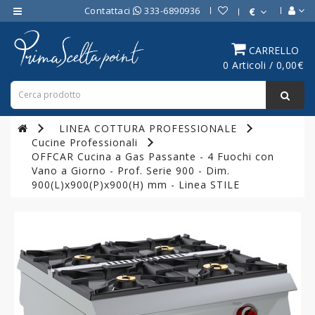
Contattaci
333-6890936
€
Category
CARRELLO
0 Articoli / 0,00€
ATTREZZATURE
BAR
ATTREZZATURE
LINEA COTTURA PROFESSIONALE
PROFESSIONALI
Cucine Professionali
DA
OFFCAR Cucina a Gas Passante - 4 Fuochi con
CUCINA
Vano a Giorno - Prof. Serie 900 - Dim.
900(L)x900(P)x900(H) mm - Linea STILE
LINEA
COTTURA
PROFESSIONALE
FORNI
PROFESSIONALI
LINEA