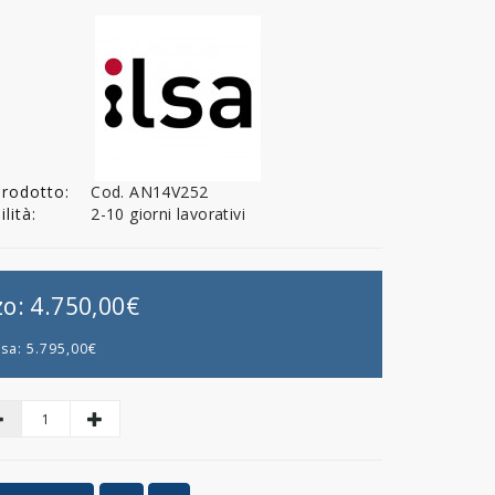
Prodotto:
Cod. AN14V252
lità:
2-10 giorni lavorativi
zo:
4.750,00€
usa:
5.795,00€