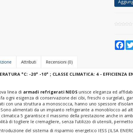
Aggiungi
Fac
izione
Attributi
Recensioni (0)
RATURA °C: -20° -10° ; CLASSE CLIMATICA: 4 - EFFICIENZA
va linea di
armadi refrigerati NEOS
unisce eleganza ed affidabi
fa ogni esigenza di conservazione dei cibi, freschi o surgelati, g
uiti con una struttura a monoscocca, hanno uno spessore d’isolam
. Sono alimentati da un impianto refrigerante a monoblocco ad a
 climatica 5 garantisce il massimo della prestazione anche in ambie
ilità di togliere le cremagliere, senza l’utilizzo di utensili, permett
’introduzione del sistema di risparmio energetico IESS (ILSA ENE