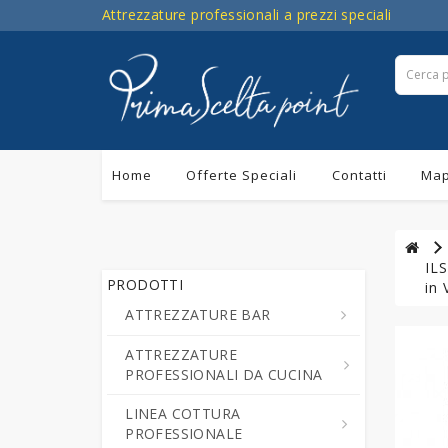
Attrezzature professionali a prezzi speciali
Home
Offerte Speciali
Contatti
Map
IL
PRODOTTI
in 
ATTREZZATURE BAR
ATTREZZATURE
Centrifughe ed Estrattori a
PROFESSIONALI DA CUCINA
Freddo di Succo di Frutta e
Verdure
LINEA COTTURA
Cutter da Cucina
PROFESSIONALE
Cioccolatiere - Erogatori di
Professionali