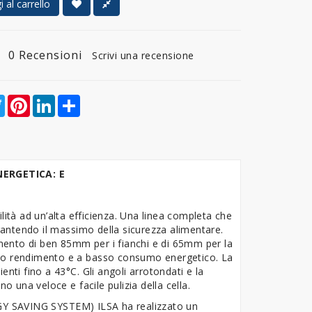
 al carrello
0 Recensioni
Scrivi una recensione
ebook
Twitter
Pinterest
LinkedIn
Share
 ENERGETICA: E
lità ad un’alta efficienza. Una linea completa che
arantendo il massimo della sicurezza alimentare.
ento di ben 85mm per i fianchi e di 65mm per la
lto rendimento e a basso consumo energetico. La
nti fino a 43°C. Gli angoli arrotondati e la
ono una veloce e facile pulizia della cella.
RGY SAVING SYSTEM) ILSA ha realizzato un