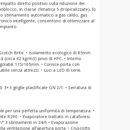
mpatto diretto positivo sulla riduzione dei
oblocco, in classe climatica 5 (tropicalizzate), lo
 lo sbrinamento automatico a gas caldo, gas
ronico intelligente, consentono di ottimizzare al
’impianto
n Scotch Brite. • Isolamento ecologico di 85mm
à (circa 42 kg/m3) privo di HFC. • Interno
regolabili 115/165mm. • Cornice porta con
bile senza attrezzi. • Luci a LED di serie.
 3+3 griglie plastificate GN 2/1. • Serratura di
rale per una perfetta uniformità di temperatura. •
nte R290. • Evaporatore trattato in cataforesi
n° 3 sbrinamenti in 24/h • Evaporazione
a ventilazione all’apertura porta. • Cruscotto