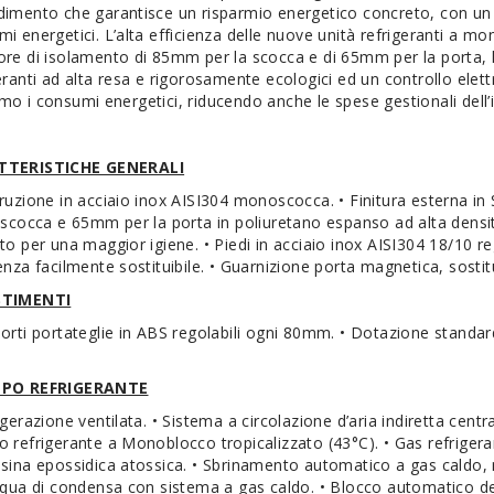
imento che garantisce un risparmio energetico concreto, con un i
i energetici. L’alta efficienza delle nuove unità refrigeranti a mon
ore di isolamento di 85mm per la scocca e di 65mm per la porta,
eranti ad alta resa e rigorosamente ecologici ed un controllo elett
o i consumi energetici, riducendo anche le spese gestionali dell
TTERISTICHE GENERALI
ruzione in acciaio inox AISI304 monoscocca. • Finitura esterna i
 scocca e 65mm per la porta in poliuretano espanso ad alta densit
to per una maggior igiene. • Piedi in acciaio inox AISI304 18/10 
enza facilmente sostituibile. • Guarnizione porta magnetica, sostitui
STIMENTI
orti portateglie in ABS regolabili ogni 80mm. • Dotazione standard:
PO REFRIGERANTE
igerazione ventilata. • Sistema a circolazione d’aria indiretta cent
 refrigerante a Monoblocco tropicalizzato (43°C). • Gas refrigera
sina epossidica atossica. • Sbrinamento automatico a gas caldo, 
cqua di condensa con sistema a gas caldo. • Blocco automatico dell