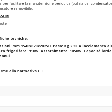
le per facilitare la manutenzione periodica (pulizia del condensat
nsatore removibile.
SSORI
ruote.
fiche tecniche:
sioni: mm 1540x820x2025H. Peso: Kg 290. Allacciamento ele
za frigorifera: 910W. Assorbimento: 1050W. Capacità lorda
annui
rme alla normativa C E