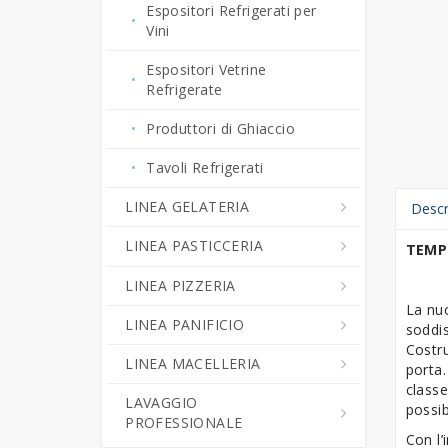
Espositori Refrigerati per
Produttori di Ghiaccio
Vini
Spremiagrumi
Espositori Vetrine
Refrigerate
Tritaghiaccio -
Rompighiaccio
Produttori di Ghiaccio
ACCESSORI BAR
Tavoli Refrigerati
LINEA GELATERIA
Descr
LINEA PASTICCERIA
Abbattitori di Temperatura -
TEMPE
Surgelatori Rapidi
LINEA PIZZERIA
Abbattitori di Temperatura -
Armadi Refrigerati Gelateria
Surgelatori Rapidi
La nuo
LINEA PANIFICIO
Forni Pizza
soddis
Banchi Esposizione
Armadi Refrigerati
Costr
LINEA MACELLERIA
Impastatrici
Armadi e Tavoli
Gelateria
Pasticceria
porta
Fermalievitazione
classe
LAVAGGIO
Tavoli Pizza Refrigerati
Armadi per Stagionatura
Cuocicrema
Armadi e Tavoli
possib
PROFESSIONALE
Arrotondatrici
Fermalievitazione
Con l
Accessori Pizzeria
Celle Frigorifere
Macchine Combinate