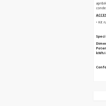
apribi
Accessori
conde
Raffinatrici
ACCE
• Kit 
Sfogliatrici Pasticceria
Tavoli Refrigerati
Speci
Pasticceria
Dimen
Poten
kWh/
Confo