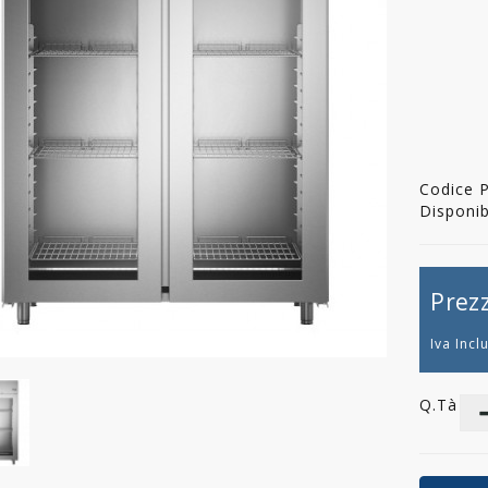
Codice 
Disponibi
Prez
Iva Incl
Q.tà