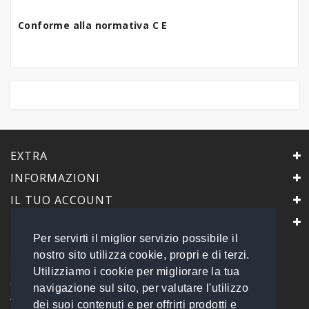
Conforme alla normativa C E
EXTRA
INFORMAZIONI
IL TUO ACCOUNT
IL NEGOZIO
Per servirti il miglior servizio possibile il
PrimaScelta Point
nostro sito utilizza cookie, propri e di terzi.
è un marchio di
Utilizziamo i cookie per migliorare la tua
Global Service B2B Srls a socio unico
navigazione sul sito, per valutare l'utilizzo
Via Tolemaide, 15 - 00192 Roma
dei suoi contenuti e per offrirti prodotti e