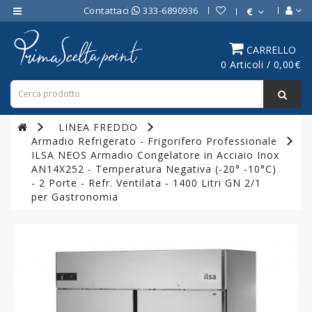
Contattaci
333-6890936
€
Category
CARRELLO
0 Articoli / 0,00€
ATTREZZATURE
BAR
ATTREZZATURE
LINEA FREDDO
PROFESSIONALI
Armadio Refrigerato - Frigorifero Professionale
DA
ILSA NEOS Armadio Congelatore in Acciaio Inox
CUCINA
AN14X252 - Temperatura Negativa (-20° -10°C)
- 2 Porte - Refr. Ventilata - 1400 Litri GN 2/1
LINEA
per Gastronomia
COTTURA
PROFESSIONALE
FORNI
PROFESSIONALI
LINEA