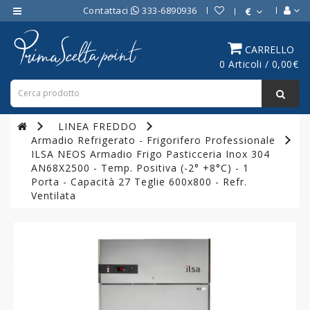
Contattaci
333-6890936
€
Category
CARRELLO
0 Articoli / 0,00€
ATTREZZATURE
BAR
ATTREZZATURE
LINEA FREDDO
PROFESSIONALI
Armadio Refrigerato - Frigorifero Professionale
DA
ILSA NEOS Armadio Frigo Pasticceria Inox 304
CUCINA
AN68X2500 - Temp. Positiva (-2° +8°C) - 1
Porta - Capacità 27 Teglie 600x800 - Refr.
LINEA
Ventilata
COTTURA
PROFESSIONALE
FORNI
PROFESSIONALI
LINEA