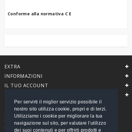
Conforme alla normativa C E
EXTRA
INFORMAZIONI
IL TUO ACCOUNT
IL NEGOZIO
Per servirti il miglior servizio possibile il
PrimaScelta Point
nostro sito utilizza cookie, propri e di terzi.
è un marchio di
Utilizziamo i cookie per migliorare la tua
Global Service B2B Srls a socio unico
navigazione sul sito, per valutare l'utilizzo
Via Tolemaide, 15 - 00192 Roma
dei suoi contenuti e per offrirti prodotti e