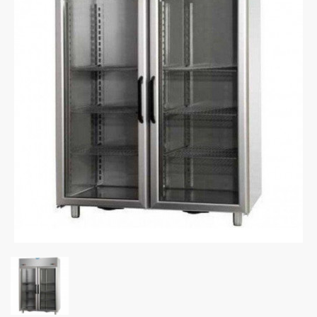
FREDDO
LINEA
GELATERIA
LINEA
PASTICCERIA
LINEA
PIZZERIA
LINEA
PANIFICIO
LINEA
MACELLERIA
LAVAGGIO
PROFESSIONALE