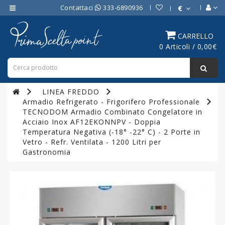
Contattaci
333-6890936
€
Category
CARRELLO
0 Articoli / 0,00€
ATTREZZATURE
BAR
ATTREZZATURE
LINEA FREDDO
PROFESSIONALI
Armadio Refrigerato - Frigorifero Professionale
DA
TECNODOM Armadio Combinato Congelatore in
CUCINA
Acciaio Inox AF12EKONNPV - Doppia
Temperatura Negativa (-18° -22° C) - 2 Porte in
LINEA
Vetro - Refr. Ventilata - 1200 Litri per
COTTURA
Gastronomia
PROFESSIONALE
FORNI
PROFESSIONALI
LINEA