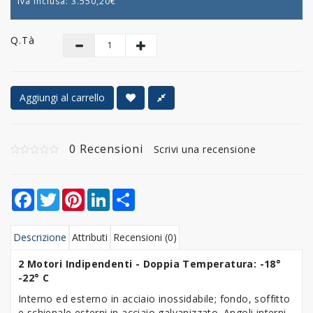
Iva Inclusa:
3.550,20€
Q.tà
Aggiungi al carrello
0 Recensioni
Scrivi una recensione
Facebook
Twitter
Pinterest
LinkedIn
Share
Descrizione
Attributi
Recensioni (0)
2 Motori Indipendenti - Doppia Temperatura:
-18°
-22° C
Interno ed esterno in acciaio inossidabile; fondo, soffitto
e schienale esterni in acciaio galvanizzato. Angoli interni