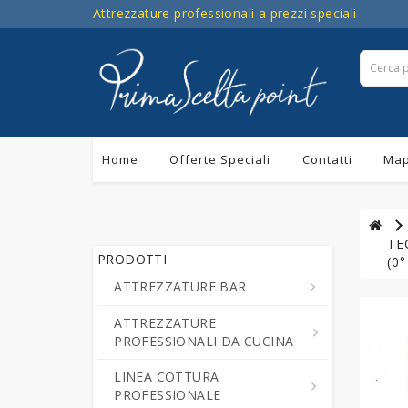
Attrezzature professionali a prezzi speciali
Home
Offerte Speciali
Contatti
Map
TE
PRODOTTI
(0°
ATTREZZATURE BAR
ATTREZZATURE
Centrifughe ed Estrattori a
PROFESSIONALI DA CUCINA
Freddo di Succo di Frutta e
Verdure
LINEA COTTURA
Cutter da Cucina
PROFESSIONALE
Cioccolatiere - Erogatori di
Professionali