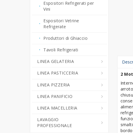
Espositori Refrigerati per
Produttori di Ghiaccio
Vini
Spremiagrumi
Espositori Vetrine
Refrigerate
Tritaghiaccio -
Rompighiaccio
Produttori di Ghiaccio
ACCESSORI BAR
Tavoli Refrigerati
LINEA GELATERIA
Descr
LINEA PASTICCERIA
Abbattitori di Temperatura -
2 Mot
Surgelatori Rapidi
Intern
LINEA PIZZERIA
Abbattitori di Temperatura -
arroto
Armadi Refrigerati Gelateria
Surgelatori Rapidi
chiusu
LINEA PANIFICIO
Forni Pizza
conse
Banchi Esposizione
Armadi Refrigerati
alimen
LINEA MACELLERIA
Impastatrici
Armadi e Tavoli
Gelateria
Pasticceria
refrig
Fermalievitazione
funzi
LAVAGGIO
Tavoli Pizza Refrigerati
Armadi per Stagionatura
Cuocicrema
Armadi e Tavoli
smalti
PROFESSIONALE
Arrotondatrici
Fermalievitazione
bordo 
Accessori Pizzeria
Celle Frigorifere
Macchine Combinate