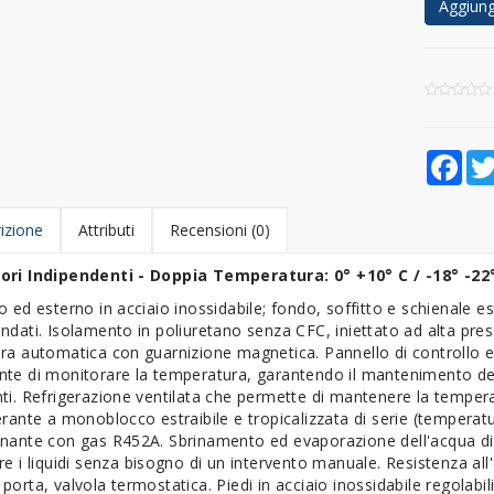
Aggiungi
Fac
izione
Attributi
Recensioni (0)
ori Indipendenti - Doppia Temperatura: 0° +10° C / -18° -2
o ed esterno in acciaio inossidabile; fondo, soffitto e schienale est
ndati. Isolamento in poliuretano senza CFC, iniettato ad alta pr
ra automatica con guarnizione magnetica. Pannello di controllo 
nte di monitorare la temperatura, garantendo il mantenimento del
ti. Refrigerazione ventilata che permette di mantenere la temperat
erante a monoblocco estraibile e tropicalizzata di serie (tempera
onante con gas R452A. Sbrinamento ed evaporazione dell'acqua 
re i liquidi senza bisogno di un intervento manuale. Resistenza all
porta, valvola termostatica. Piedi in acciaio inossidabile regolabi