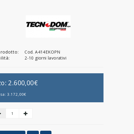
Prodotto:
Cod. A414EKOPN
lità:
2-10 giorni lavorativi
zo:
2.600,00€
usa:
3.172,00€