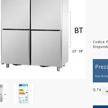
Codice 
Disponibi
Prez
Iva Incl
Q.tà