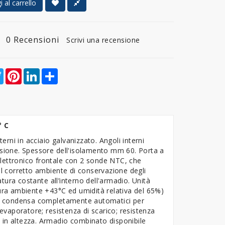
 al carrello
0 Recensioni
Scrivi una recensione
ebook
Twitter
Pinterest
LinkedIn
Share
2° C
erni in acciaio galvanizzato. Angoli interni
essione. Spessore dell'isolamento mm 60. Porta a
elettronico frontale con 2 sonde NTC, che
 corretto ambiente di conservazione degli
ura costante all’interno dell'armadio. Unità
tura ambiente +43°C ed umidità relativa del 65%)
di condensa completamente automatici per
'evaporatore; resistenza di scarico; resistenza
li in altezza. Armadio combinato disponibile