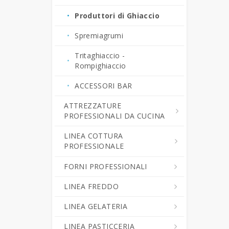
Produttori di Ghiaccio
Spremiagrumi
Tritaghiaccio -
Rompighiaccio
ACCESSORI BAR
ATTREZZATURE
PROFESSIONALI DA CUCINA
LINEA COTTURA
Cutter da Cucina
PROFESSIONALE
Professionali
FORNI PROFESSIONALI
Grattugie Professionali
Cucine Professionali
LINEA FREDDO
Pelapatate - Puliscicozze
Piani Cottura da Banco
Forni Combinati
LINEA GELATERIA
Tagliaverdura -
Cuocipasta Professionali
Forni Gastronomia
Abbattitori di Temperatura
Tritamozzarella
Multifunzione
LINEA PASTICCERIA
Friggitrici Professionali
Forni Pasticceria
Abbattitori di Temperatura -