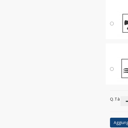
Q.tà
Aggiungi