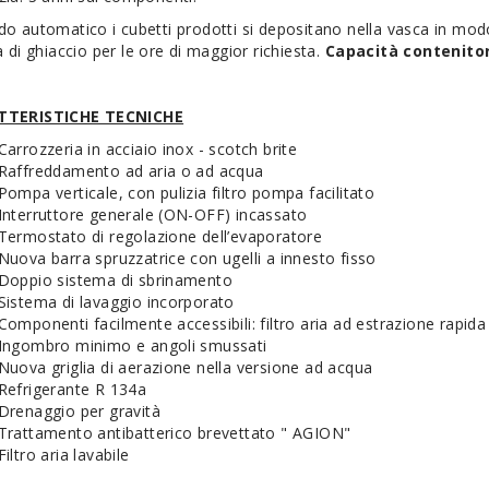
do automatico i cubetti prodotti si depositano nella vasca in mo
a di ghiaccio per le ore di maggior richiesta.
Capacità contenitor
TTERISTICHE TECNICHE
Carrozzeria in acciaio inox - scotch brite
Raffreddamento ad aria o ad acqua
Pompa verticale, con pulizia filtro pompa facilitato
Interruttore generale (ON-OFF) incassato
Termostato di regolazione dell’evaporatore
Nuova barra spruzzatrice con ugelli a innesto fisso
Doppio sistema di sbrinamento
Sistema di lavaggio incorporato
Componenti facilmente accessibili: filtro aria ad estrazione rapid
Ingombro minimo e angoli smussati
Nuova griglia di aerazione nella versione ad acqua
Refrigerante R 134a
Drenaggio per gravità
Trattamento antibatterico brevettato " AGION"
Filtro aria lavabile