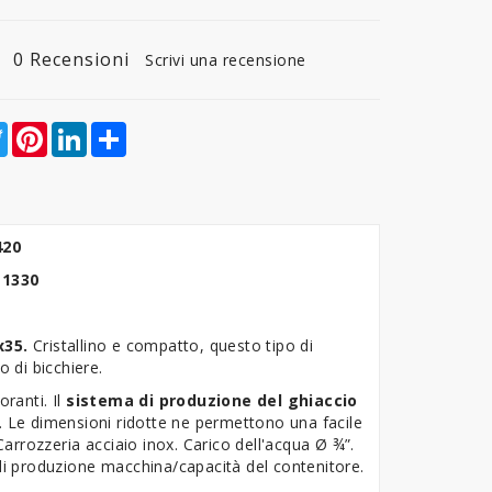
0 Recensioni
Scrivi una recensione
ebook
Twitter
Pinterest
LinkedIn
Share
1420
i 1330
x35.
Cristallino e compatto, questo tipo di
o di bicchiere.
oranti. Il
sistema di produzione del ghiaccio
. Le dimensioni ridotte ne permettono una facile
Carrozzeria acciaio inox. Carico dell'acqua Ø ¾”.
 di produzione macchina/capacità del contenitore.