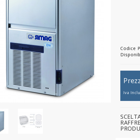
Codice 
Disponibi
Prez
Iva Incl
SCELTA
RAFFR
PRODU