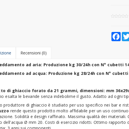
Fac
izione
Recensioni (0)
eddamento ad aria: Produzione kg 30/24h con N° cubetti 
reddamento ad acqua: Produzione kg 28/24h con N° cubett
to di ghiaccio forato da 21 grammi, dimensioni: mm 36x29
io esalta le bevande senza indebolirne il gusto. Adatto ad ogni tip
 produttore di ghiaccio è studiato per uso specifico nei bar e rist
ruzzo
rende questo prodotto molto affidabile per un uso continuo
azione. Solidità e design raffinato. Massima qualità dei materiali. 
o dell'acqua Ø mm 20. Costi di esercizio ridotti. Ottimo rapporto
ia: 3 anni sui componenti.