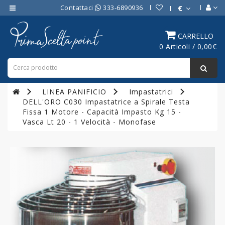
Contattaci
333-6890936
€
Category
CARRELLO
0 Articoli / 0,00€
ATTREZZATURE
BAR
ATTREZZATURE
LINEA PANIFICIO
Impastatrici
PROFESSIONALI
DELL'ORO C030 Impastatrice a Spirale Testa
DA
Fissa 1 Motore - Capacità Impasto Kg 15 -
CUCINA
Vasca Lt 20 - 1 Velocità - Monofase
LINEA
COTTURA
PROFESSIONALE
FORNI
PROFESSIONALI
LINEA