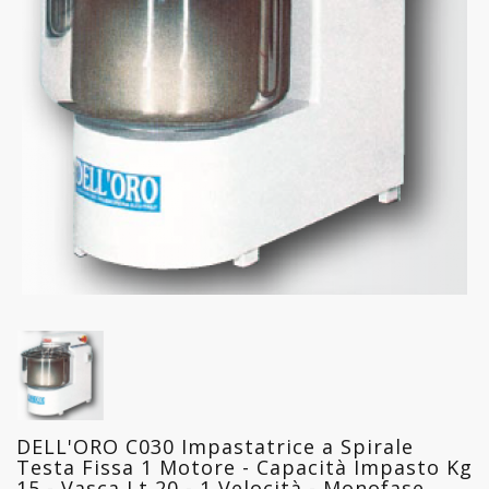
FREDDO
LINEA
GELATERIA
LINEA
PASTICCERIA
LINEA
PIZZERIA
LINEA
PANIFICIO
LINEA
MACELLERIA
DELL'ORO C030 Impastatrice a Spirale
LAVAGGIO
Testa Fissa 1 Motore - Capacità Impasto Kg
PROFESSIONALE
15 - Vasca Lt 20 - 1 Velocità - Monofase