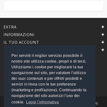
EXTRA
INFORMAZIONI
IL TUO ACCOUNT
IL NEGOZIO
Per servirti il miglior servizio possibile il
PrimaScelta Point
nostro sito utilizza cookie, propri e di terzi.
è un marchio di
Utilizziamo i cookie per migliorare la tua
Global Service B2B Srls a socio unico
navigazione sul sito, per valutare l'utilizzo
Via Tolemaide, 15 - 00192 Roma
dei suoi contenuti e per offrirti prodotti e
P.IVA 14693851009 REA: RM - 1540057
servizi in linea con le tue preferenze
Tel: 06 45548245
info@primasceltapoint.it
(marketing e profilazione). Continuando la
navigazione del sito autorizzi l'uso dei
cookie.
Leggi l'infromativa
I NOSTRI CORRIERI