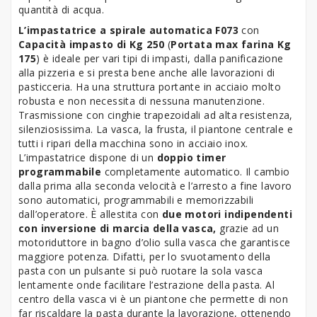
quantità di acqua.
L’impastatrice a spirale automatica F073
con
Capacità impasto di Kg 250
(
Portata max farina Kg
175
) è ideale per vari tipi di impasti, dalla panificazione
alla pizzeria e si presta bene anche alle lavorazioni di
pasticceria. Ha una struttura portante in acciaio molto
robusta e non necessita di nessuna manutenzione.
Trasmissione con cinghie trapezoidali ad alta resistenza,
silenziosissima. La vasca, la frusta, il piantone centrale e
tutti i ripari della macchina sono in acciaio inox.
L’impastatrice dispone di un
doppio timer
programmabile
completamente automatico. Il cambio
dalla prima alla seconda velocità e l’arresto a fine lavoro
sono automatici, programmabili e memorizzabili
dall’operatore. È allestita con
due motori indipendenti
con inversione di marcia della vasca,
grazie ad un
motoriduttore in bagno d’olio sulla vasca che garantisce
maggiore potenza. Difatti, per lo svuotamento della
pasta con un pulsante si può ruotare la sola vasca
lentamente onde facilitare l’estrazione della pasta. Al
centro della vasca vi è un piantone che permette di non
far riscaldare la pasta durante la lavorazione, ottenendo