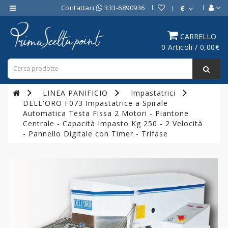
Contattaci
333-6890936
€
Category
CARRELLO
0 Articoli / 0,00€
ATTREZZATURE
BAR
ATTREZZATURE
LINEA PANIFICIO
Impastatrici
PROFESSIONALI
DELL'ORO F073 Impastatrice a Spirale
DA
Automatica Testa Fissa 2 Motori - Piantone
CUCINA
Centrale - Capacità Impasto Kg 250 - 2 Velocità
- Pannello Digitale con Timer - Trifase
LINEA
COTTURA
PROFESSIONALE
FORNI
PROFESSIONALI
LINEA