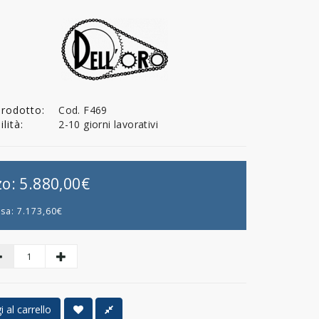
Prodotto:
Cod. F469
lità:
2-10 giorni lavorativi
zo:
5.880,00€
usa:
7.173,60€
 al carrello