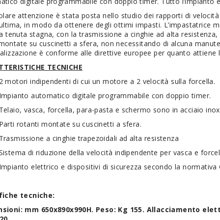
tico digitale programmabile con doppio timer. Tutto l’impianto e
olare attenzione è stata posta nello studio dei rapporti di velocit
ultima, in modo da ottenere degli ottimi impasti. L’impastatrice 
 a tenuta stagna, con la trasmissione a cinghie ad alta resistenza, 
ontate su cuscinetti a sfera, non necessitando di alcuna manuten
alizzazione è conforme alle direttive europee per quanto attiene le 
TTERISTICHE TECNICHE
2 motori indipendenti di cui un motore a 2 velocità sulla forcella.
Impianto automatico digitale programmabile con doppio timer.
Telaio, vasca, forcella, para-pasta e schermo sono in acciaio inox
Parti rotanti montate su cuscinetti a sfera.
Trasmissione a cinghie trapezoidali ad alta resistenza
Sistema di riduzione della velocità indipendente per vasca e forcel
Impianto elettrico e dispositivi di sicurezza secondo la normativa 
fiche tecniche:
sioni: mm 650x890x990H. Peso: Kg 155. Allacciamento elett
20.