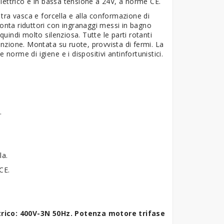
lettrico è in bassa tensione a 24V, a norme CE.
à tra vasca e forcella e alla conformazione di
monta riduttori con ingranaggi messi in bagno
quindi molto silenziosa. Tutte le parti rotanti
zione. Montata su ruote, provvista di fermi. La
norme di igiene e i dispositivi antinfortunistici.
.
la.
CE.
rico: 400V-3N 50Hz. Potenza motore trifase