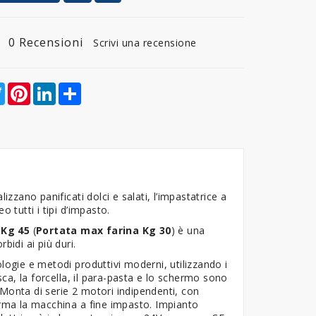
0 Recensioni
Scrivi una recensione
ebook
Twitter
Pinterest
LinkedIn
Share
5
alizzano panificati dolci e salati, l’impastatrice a
tutti i tipi d’impasto.
 Kg 45
(
Portata max farina Kg 30
) è una
bidi ai più duri.
logie e metodi produttivi moderni, utilizzando i
sca, la forcella, il para-pasta e lo schermo sono
. Monta di serie 2 motori indipendenti, con
erma la macchina a fine impasto. Impianto