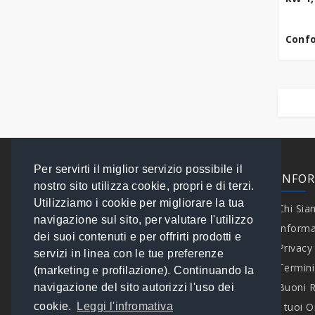
Confo
Per servirti il miglior servizio possibile il
EXTRA
INFO
nostro sito utilizza cookie, propri e di terzi.
Utilizziamo i cookie per migliorare la tua
Contattaci
Chi Si
navigazione sul sito, per valutare l'utilizzo
Speciali
Informa
dei suoi contenuti e per offrirti prodotti e
Brand
Privacy
servizi in linea con le tue preferenze
I tuoi Ordini
Termini
(marketing e profilazione). Continuando la
Mappa del Sito
Buoni 
navigazione del sito autorizzi l'uso dei
cookie.
Leggi l'infromativa
I tuoi O