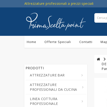
Attrezzature professionali a prezzi speciali
Home
Offerte Speciali
Contatti
Map
DEL
PRODOTTI
Pan
ATTREZZATURE BAR
ATTREZZATURE
Centrifughe ed Estrattori a
PROFESSIONALI DA CUCINA
Freddo di Succo di Frutta e
Verdure
LINEA COTTURA
Cutter da Cucina
PROFESSIONALE
Cioccolatiere - Erogatori di
Professionali