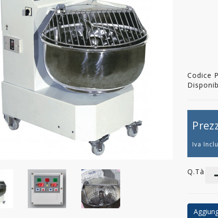
Codice 
Disponibi
Prez
Iva Incl
Q.tà
Aggiungi