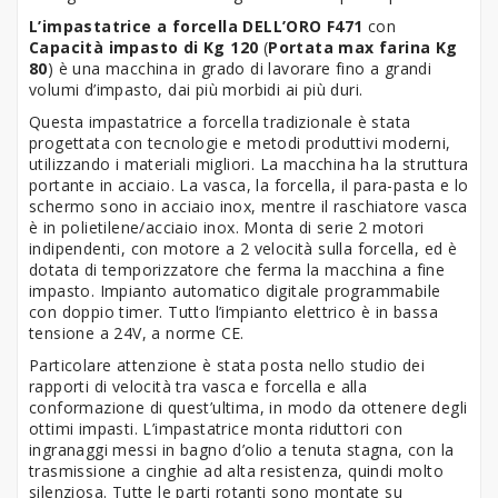
L’impastatrice a forcella DELL’ORO F471
con
Capacità impasto di Kg 120
(
Portata max farina Kg
80
) è una macchina in grado di lavorare fino a grandi
volumi d’impasto, dai più morbidi ai più duri.
Questa impastatrice a forcella tradizionale è stata
progettata con tecnologie e metodi produttivi moderni,
utilizzando i materiali migliori. La macchina ha la struttura
portante in acciaio. La vasca, la forcella, il para-pasta e lo
schermo sono in acciaio inox, mentre il raschiatore vasca
è in polietilene/acciaio inox. Monta di serie 2 motori
indipendenti, con motore a 2 velocità sulla forcella, ed è
dotata di temporizzatore che ferma la macchina a fine
impasto. Impianto automatico digitale programmabile
con doppio timer. Tutto l’impianto elettrico è in bassa
tensione a 24V, a norme CE.
Particolare attenzione è stata posta nello studio dei
rapporti di velocità tra vasca e forcella e alla
conformazione di quest’ultima, in modo da ottenere degli
ottimi impasti. L’impastatrice monta riduttori con
ingranaggi messi in bagno d’olio a tenuta stagna, con la
trasmissione a cinghie ad alta resistenza, quindi molto
silenziosa. Tutte le parti rotanti sono montate su