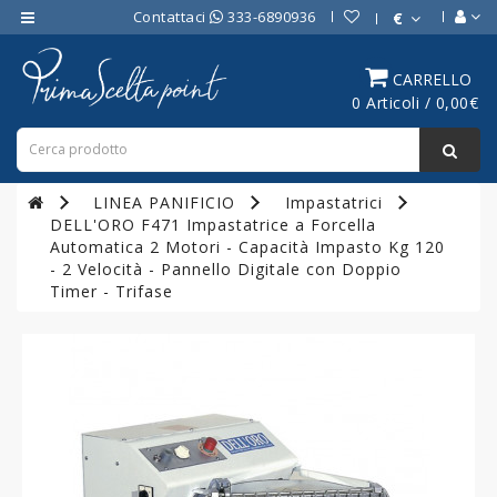
Contattaci
333-6890936
€
Category
CARRELLO
0 Articoli / 0,00€
ATTREZZATURE
BAR
ATTREZZATURE
LINEA PANIFICIO
Impastatrici
PROFESSIONALI
DELL'ORO F471 Impastatrice a Forcella
DA
Automatica 2 Motori - Capacità Impasto Kg 120
CUCINA
- 2 Velocità - Pannello Digitale con Doppio
Timer - Trifase
LINEA
COTTURA
PROFESSIONALE
FORNI
PROFESSIONALI
LINEA