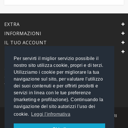
EXTRA
INFORMAZIONI
IL TUO ACCOUNT
IL NEGOZIO
Per servirti il miglior servizio possibile il
PrimaScelta Point
nostro sito utilizza cookie, propri e di terzi.
è un marchio di
Utilizziamo i cookie per migliorare la tua
Global Service B2B Srls a socio unico
navigazione sul sito, per valutare l'utilizzo
Via Tolemaide, 15 - 00192 Roma
dei suoi contenuti e per offrirti prodotti e
P.IVA 14693851009 REA: RM - 1540057
servizi in linea con le tue preferenze
Tel: 06 45548245
info@primasceltapoint.it
(marketing e profilazione). Continuando la
navigazione del sito autorizzi l'uso dei
cookie.
Leggi l'infromativa
I NOSTRI CORRIERI