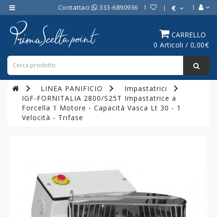
Contattaci
333-6890936
€
Category
CARRELLO
0 Articoli / 0,00€
ATTREZZATURE
BAR
ATTREZZATURE
LINEA PANIFICIO
Impastatrici
PROFESSIONALI
IGF-FORNITALIA 2800/S25T Impastatrice a
DA
Forcella 1 Motore - Capacità Vasca Lt 30 - 1
CUCINA
Velocità - Trifase
LINEA
COTTURA
PROFESSIONALE
FORNI
PROFESSIONALI
LINEA