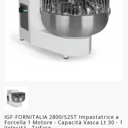
FREDDO
LINEA
GELATERIA
LINEA
PASTICCERIA
LINEA
PIZZERIA
LINEA
PANIFICIO
LINEA
MACELLERIA
IGF-FORNITALIA 2800/S25T Impastatrice a
LAVAGGIO
Forcella 1 Motore - Capacità Vasca Lt 30 - 1
PROFESSIONALE
Velocità - Trifase