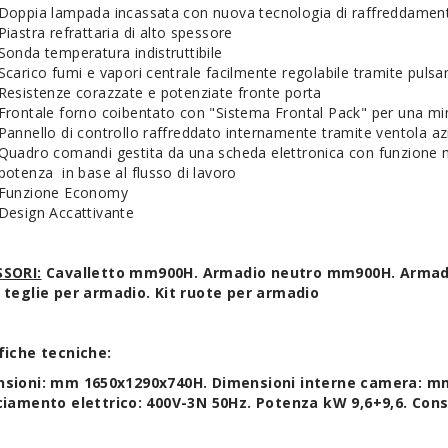
Doppia lampada incassata con nuova tecnologia di raffreddamen
Piastra refrattaria di alto spessore
Sonda temperatura indistruttibile
Scarico fumi e vapori centrale facilmente regolabile tramite pulsan
Resistenze corazzate e potenziate fronte porta
Frontale forno coibentato con "Sistema Frontal Pack" per una mi
Pannello di controllo raffreddato internamente tramite ventola 
Quadro comandi gestita da una scheda elettronica con funzione m
potenza in base al flusso di lavoro
Funzione Economy
Design Accattivante
SORI:
Cavalletto mm900H. Armadio neutro mm900H. Armadi
 teglie per armadio. Kit ruote per armadio
fiche tecniche:
sioni: mm 1650x1290x740H. Dimensioni interne camera: mm
ciamento elettrico: 400V-3N 50Hz. Potenza kW 9,6+9,6. Co