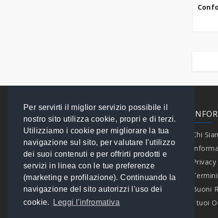
Confo
Per servirti il miglior servizio possibile il
EXTRA
INFO
nostro sito utilizza cookie, propri e di terzi.
Utilizziamo i cookie per migliorare la tua
Contattaci
Chi Si
navigazione sul sito, per valutare l'utilizzo
Speciali
Informa
dei suoi contenuti e per offrirti prodotti e
Brand
Privacy
servizi in linea con le tue preferenze
I tuoi Ordini
Termini
(marketing e profilazione). Continuando la
Mappa del Sito
Buoni 
navigazione del sito autorizzi l'uso dei
cookie.
Leggi l'infromativa
I tuoi O