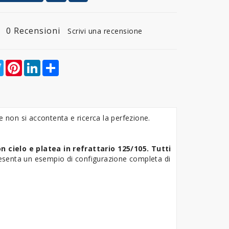
0 Recensioni
Scrivi una recensione
ebook
Twitter
Pinterest
LinkedIn
Share
he non si accontenta e ricerca la perfezione.
n cielo e platea in refrattario
125/105. Tutti
esenta un esempio di configurazione completa di