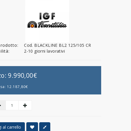
Prodotto:
Cod. BLACKLINE BL2 125/105 CR
lità:
2-10 giorni lavorativi
zo:
9.990,00€
usa:
12.187,80€
 al carrello