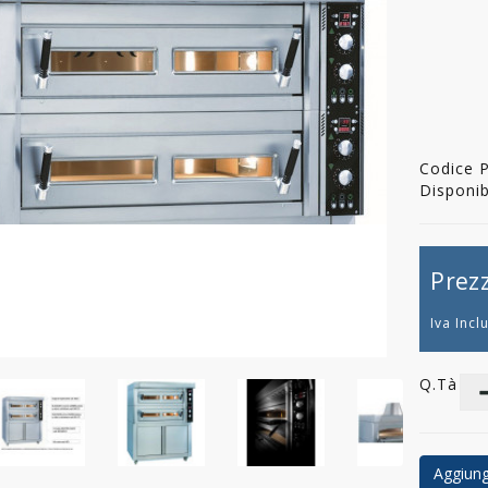
Codice 
Disponibi
Prez
Iva Incl
Q.tà
Aggiungi