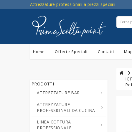
Attrezzature professionali a prezzi speciali
Home
Offerte Speciali
Contatti
Map
IGF
PRODOTTI
Ref
ATTREZZATURE BAR
ATTREZZATURE
Centrifughe ed Estrattori a
PROFESSIONALI DA CUCINA
Freddo di Succo di Frutta e
Verdure
LINEA COTTURA
Cutter da Cucina
PROFESSIONALE
Cioccolatiere - Erogatori di
Professionali