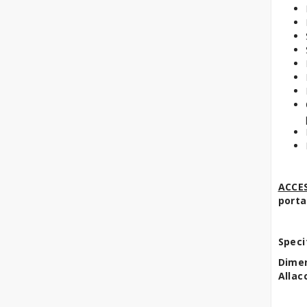
Tavoli Refrigerati
Pasticceria
ACCES
porta
Speci
Dimen
Allac