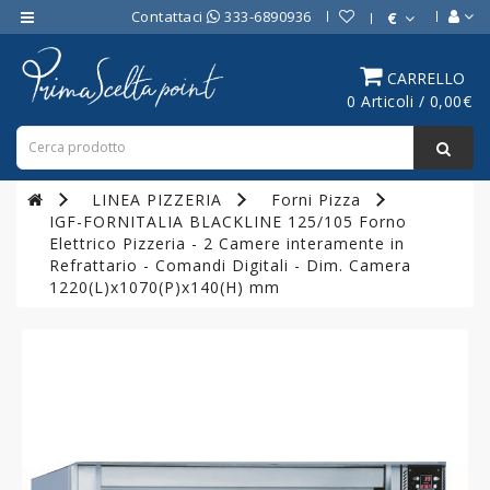
Contattaci
333-6890936
€
Category
CARRELLO
0 Articoli / 0,00€
ATTREZZATURE
BAR
ATTREZZATURE
LINEA PIZZERIA
Forni Pizza
PROFESSIONALI
IGF-FORNITALIA BLACKLINE 125/105 Forno
DA
Elettrico Pizzeria - 2 Camere interamente in
CUCINA
Refrattario - Comandi Digitali - Dim. Camera
1220(L)x1070(P)x140(H) mm
LINEA
COTTURA
PROFESSIONALE
FORNI
PROFESSIONALI
LINEA