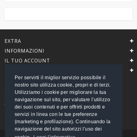
EXTRA
INFORMAZIONI
IL TUO ACCOUNT
IL NEGOZIO
Per servirti il miglior servizio possibile il
PrimaScelta Point
nostro sito utilizza cookie, propri e di terzi.
è un marchio di
Utilizziamo i cookie per migliorare la tua
Global Service B2B Srls a socio unico
navigazione sul sito, per valutare l'utilizzo
Via Tolemaide, 15 - 00192 Roma
dei suoi contenuti e per offrirti prodotti e
P.IVA 14693851009 REA: RM - 1540057
servizi in linea con le tue preferenze
Tel: 06 45548245
info@primasceltapoint.it
(marketing e profilazione). Continuando la
navigazione del sito autorizzi l'uso dei